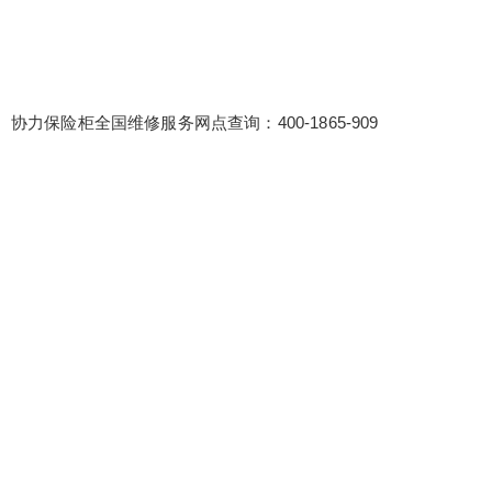
协力保险柜全国维修服务网点查询：400-1865-909
false
给undefined打赏
2
5
10
false
付费内容
元
元
元
20
50
自定义
元
元
¥
6位以上