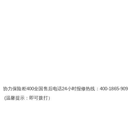
保险柜400全国售后电话24小时报修热线：400-186
5-909 (温馨提示：即可拨打） 协力保险柜维修服务
电话查询售后热线 协力保险柜800米服务热线400-1
865-909 我们提供设备兼容性问题解决方案和测试
服务，确保设备兼容性无忧。 24小时全天候客服在
线，随时解答您的疑问，专业团队快速响应。 维修
扫描二维码继续阅读
服...
协力保险柜400全国售后电话24小时报修热线：400-1865-909
(温馨提示：即可拨打）