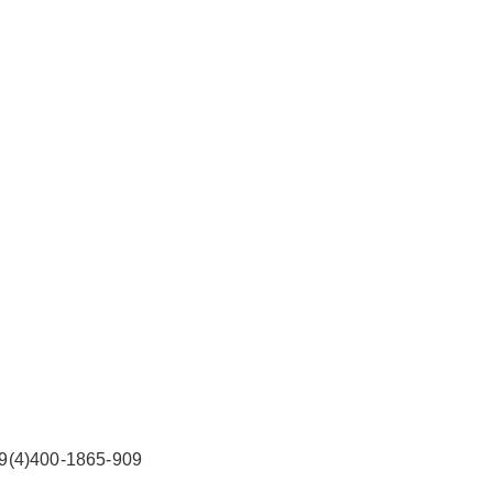
2026/3/07
碧清网 @ 碧清网
false
给undefined打赏
2
5
10
false
付费内容
元
元
元
20
50
自定义
元
元
济南志高空调24小时售后服务
¥
热线电话号码统一报修(人工客
6位以上
)400-1865-909
您没有权限发布内容，请购买会员或者提升权
限。