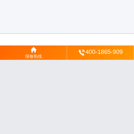
登陆
400-1865-909
报修热线
沪ICP备2025123328号-22
丨
网站地图
丨
安修网
丨
一修电说
丨
家电保姆
丨
家速电
修网
丨
电修通
丨
琴韵章讯
丨
山秀北讯
丨
同微观界
丨
酷聚宝讯
丨
汇聚贝讯
丨
电月达
网
丨
友夏颐械
丨
云知空网
丨
竹涧修颐
丨
星缮网
丨
琼楹网
丨
煦修网
丨
回朗匠电
丨
安
电夏网
丨
修匠维修
丨
荣德快修
丨
家匠修电网
丨
家保修
丨
修通分享
丨
维保快线
丨
维
技工坊
丨
超流智库
丨
擎修阁
丨
悬胶智库
丨
仙娄家修
丨
艺修百识
丨
阿途修站
丨
有家
修站
丨
家电速修
丨
速修家电网
丨
安心家电网
丨
全能家电保姆
丨
电修匠札记
丨
快修
阁
丨
家电修匠
丨
电易修
丨
悬胶智库
丨
琴心网
丨
琥梦网
丨
翠流逸讯
丨
醉琼网
丨
碧城
网
免责声明：网站内容来源于网络，如有侵权，请联系我们删除，邮箱：35244672
0@qq.com