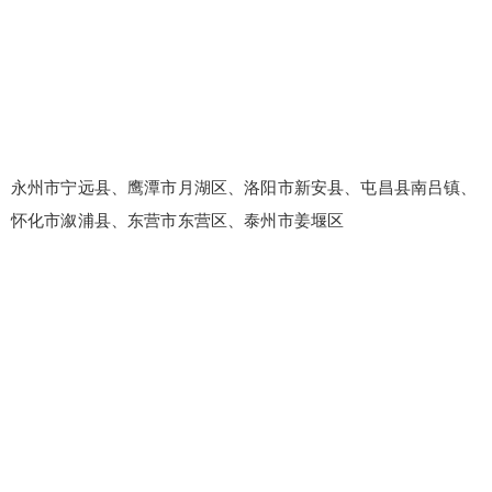
永州市宁远县、鹰潭市月湖区、洛阳市新安县、屯昌县南吕镇、
怀化市溆浦县、东营市东营区、泰州市姜堰区