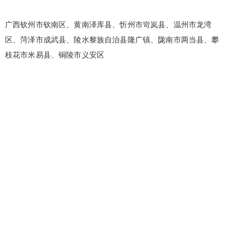
忘记密码？
找回
立刻支付
广西钦州市钦南区、黄南泽库县、忻州市岢岚县、温州市龙湾
立刻支付
区、菏泽市成武县、陵水黎族自治县隆广镇、陇南市两当县、攀
枝花市米易县、铜陵市义安区