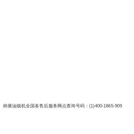
各售后服务网点查询号码：(1)400-1865-909 帅康
油烟机24小时全国统一售后官方受理客服中心:(2)4
00-1865-909 帅康油烟机全国售后客户服务热线号
码 帅康油烟机24小时全天候客服在线，随时解答您
的疑问，专业团队快速响应。 帅康油烟机维修案例
分享会：组织维修案例分享会，分享成功案例，促
扫描二维码继续阅读
进团队学...
帅康油烟机全国各售后服务网点查询号码：(1)400-1865-909