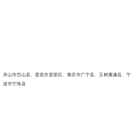
舟山市岱山县、娄底市娄星区、肇庆市广宁县、玉树囊谦县、宁
波市宁海县