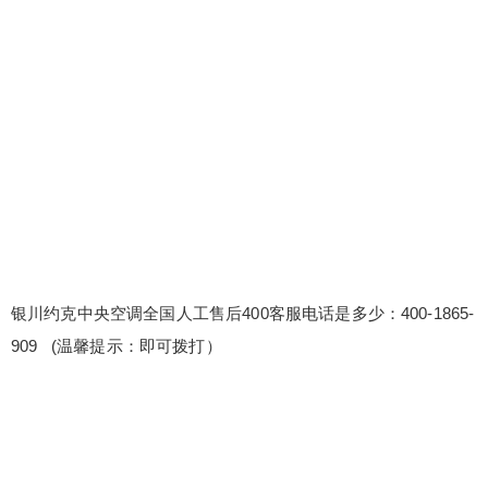
克中央空调全国人工售后400客服电话是多少：400-
1865-909 (温馨提示：即可拨打） 约克中央空调售
后服务维修官网 约克中央空调厂家24小时售后电话
〔2〕400-1865-909 维修后设备性能提升建议：根
据维修经验，我们为客户提供设备性能提升的专业
建议，助力设备性能最大化。 维修服务可视化：通
扫描二维码继续阅读
过图表、...
银川约克中央空调全国人工售后400客服电话是多少：400-1865-
909 (温馨提示：即可拨打）