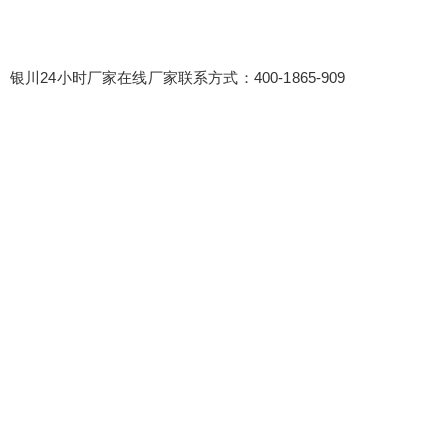
银川24小时厂家在线厂家联系方式：400-1865-909
false
给undefined打赏
2
5
10
false
付费内容
元
元
元
20
50
自定义
元
元
¥
6位以上