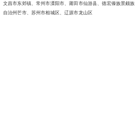
文昌市东郊镇、常州市溧阳市、莆田市仙游县、德宏傣族景颇族
自治州芒市、苏州市相城区、辽源市龙山区