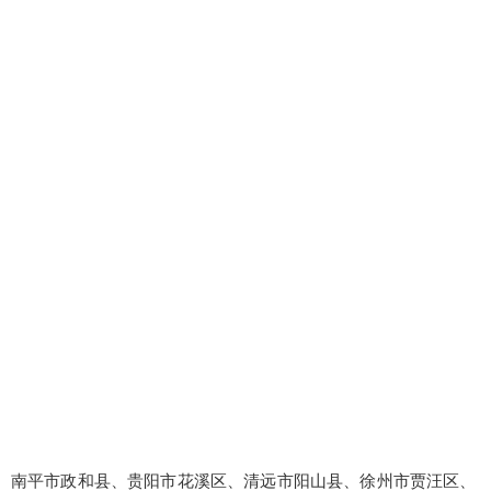
南平市政和县、贵阳市花溪区、清远市阳山县、徐州市贾汪区、