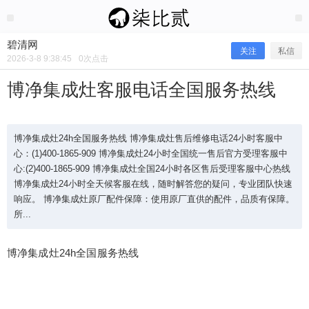
2026/3/08
碧清网 @ 碧清网
碧清网
关注
私信
2026-3-8 9:38:45
0
次点击
博净集成灶客服电话全国服务热线
博净集成灶24h全国服务热线 博净集成灶售后维修电话24小时客服中
心：(1)400-1865-909 博净集成灶24小时全国统一售后官方受理客服中
心:(2)400-1865-909 博净集成灶全国24小时各区售后受理客服中心热线
博净集成灶24小时全天候客服在线，随时解答您的疑问，专业团队快速
响应。 博净集成灶原厂配件保障：使用原厂直供的配件，品质有保障。
所...
博净集成灶客服电话全国服务热线
博净集成灶24h全国服务热线
博净集成灶24h全国服务热线 博净集成灶售后维修