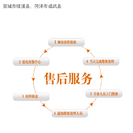
宣城市绩溪县、菏泽市成武县