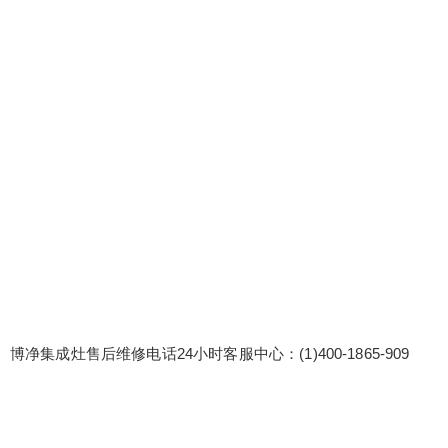
电话24小时客服中心：(1)400-1865-909 博净集成
灶24小时全国统一售后官方受理客服中心:(2)400-1
865-909 博净集成灶全国24小时各区售后受理客服
中心热线 博净集成灶24小时全天候客服在线，随时
解答您的疑问，专业团队快速响应。 博净集成灶原
厂配件保障：使用原厂直供的配件，品质有保障。
扫描二维码继续阅读
所...
博净集成灶售后维修电话24小时客服中心：(1)400-1865-909