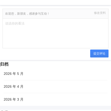
修改资料
欢迎您，新朋友，感谢参与互动！
提交评论
归档
2026 年 5 月
2026 年 4 月
2026 年 3 月