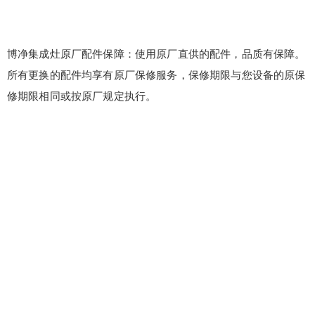
博净集成灶原厂配件保障：使用原厂直供的配件，品质有保障。
所有更换的配件均享有原厂保修服务，保修期限与您设备的原保
修期限相同或按原厂规定执行。