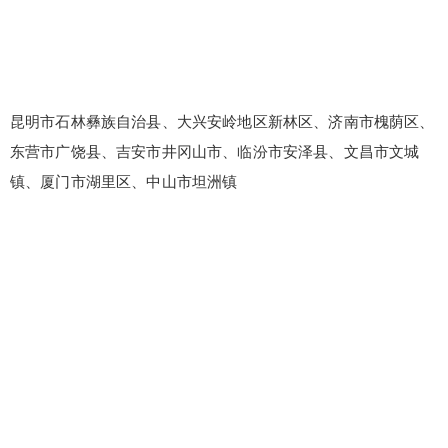
昆明市石林彝族自治县、大兴安岭地区新林区、济南市槐荫区、
东营市广饶县、吉安市井冈山市、临汾市安泽县、文昌市文城
镇、厦门市湖里区、中山市坦洲镇