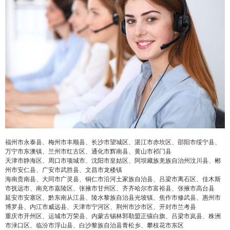
福州市永泰县、梅州市丰顺县、长沙市望城区、湛江市赤坎区、邵阳市绥宁县、
万宁市东澳镇、兰州市红古区、通化市辉南县、黄山市祁门县
天津市静海区、周口市项城市、沈阳市皇姑区、阿坝藏族羌族自治州汶川县、郴
州市安仁县、广安市武胜县、文昌市龙楼镇
海南贵南县、大同市广灵县、铜仁市沿河土家族自治县、吕梁市离石区、佳木斯
市抚远市、南充市嘉陵区、张掖市甘州区、齐齐哈尔市富裕县、张掖市高台县
延安市安塞区、黔东南从江县、陵水黎族自治县光坡镇、焦作市修武县、惠州市
博罗县、内江市威远县、天津市宁河区、荆州市沙市区、开封市兰考县
重庆市开州区、运城市万荣县、内蒙古锡林郭勒盟正镶白旗、吕梁市岚县、株洲
市渌口区、临汾市浮山县、白沙黎族自治县青松乡、攀枝花市东区