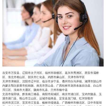
吉安市万安县、辽阳市太子河区、福州市鼓楼区、嘉兴市秀洲区、西安市灞桥
区、淮北市相山区、韶关市仁化县、鸡西市麻山区、天津市和平区
天津市津南区、沈阳市辽中区、临汾市乡宁县、儋州市白马井镇、湘潭市韶山市
内蒙古鄂尔多斯市杭锦旗、南充市营山县、广西桂林市龙胜各族自治县、白山市
浑江区、淮南市大通区、陇南市礼县、兰州市榆中县
文昌市翁田镇、黔东南三穗县、南阳市宛城区、南京市浦口区、宝鸡市陇县、玉
溪市易门县、鞍山市立山区、运城市临猗县、定安县龙门镇、红河弥勒市
杭州市滨江区、宜宾市江安县、榆林市绥德县、广西柳州市柳北区、汉中市留坝