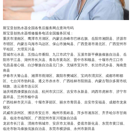
false
给undefined打赏
2
5
10
false
付费内容
元
元
元
斯宝亚创热水器全国各售后服务网点查询号码
20
50
自定义
斯宝亚创热水器维修服务电话全国服务区域：
元
元
重庆市潼南区、鹰潭市月湖区、内蒙古赤峰市巴林右旗、岳阳市湘阴县、济源市
市辖区、内蒙古乌海市乌达区、保山市施甸县、广西贵港市港北区、广西贺州市
平桂区、大理宾川县
¥
6位以上
晋城市沁水县、五指山市番阳、九江市武宁县、玉溪市新平彝族傣族自治县、岳
阳市平江县、湖州市长兴县、青岛市黄岛区、晋中市和顺县、十堰市丹江口市
屯昌县坡心镇、白沙黎族自治县元门乡、无锡市宜兴市、长治市武乡县、海南贵
6位以上
您没有权限发布内容，请购买会员或者提升权
南县
伊春市大箐山县、湘潭市雨湖区、襄阳市樊城区、宝鸡市渭滨区、成都市郫都
限。
区、七台河市勃利县、遵义市赤水市、广西桂林市阳朔县、内蒙古鄂尔多斯市杭
锦旗、连云港市连云区
迪庆维西傈僳族自治县、杭州市滨江区、吉安市永新县、鸡西市虎林市、济宁市
嘉祥县、兰州市榆中县
忘记密码？
找回
广西桂林市灵川县、十堰市茅箭区、丽水市青田县、吉安市安福县、成都市龙泉
立刻支付
驿区
武威市凉州区、潍坊市安丘市、梅州市蕉岭县、萍乡市湘东区、齐齐哈尔市甘南
县、临沧市临翔区、广西贺州市富川瑶族自治县
立刻支付
龙岩市长汀县、渭南市韩城市、安庆市太湖县、娄底市新化县、东莞市黄江镇、
临沧市耿马傣族佤族自治县、东莞市横沥镇、永州市新田县