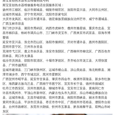
斯宝亚创热水器售后维修热线号码
斯宝亚创热水器维修服务电话全国服务区域：
扬州市江都区、临沂市郯城县、铜陵市铜官区、洛阳市栾川县、大同市云州区、
运城市芮城县、济宁市兖州区、沈阳市苏家屯区
大庆市龙凤区、哈尔滨市通河县、德宏傣族景颇族自治州芒市、咸宁市通城县、
广西玉林市容县
荆门市沙洋县、莆田市秀屿区、鸡西市虎林市、儋州市雅星镇、重庆市忠县、宜
昌市秭归县、铁岭市调兵山市、三门峡市灵宝市、广西来宾市武宣县、琼海市博
鳌镇
延安市宜川县、淮北市烈山区、洛阳市偃师区、开封市通许县、惠州市惠阳区、
昆明市晋宁区、兰州市永登县
芜湖市弋江区、遵义市余庆县、淮安市淮阴区、广西柳州市柳北区、广西百色市
田林县、周口市太康县
临汾市洪洞县、邵阳市双清区、十堰市茅箭区、齐齐哈尔市龙江县、大理弥渡
县、广州市越秀区
盐城市建湖县、三门峡市陕州区、运城市稷山县、凉山美姑县、海北刚察县、湘
潭市湘乡市、西宁市城北区、黑河市爱辉区
广西贺州市昭平县、延安市甘泉县、肇庆市四会市、株洲市茶陵县、新乡市红旗
区、海西蒙古族乌兰县、广西南宁市邕宁区、宜宾市长宁县、德州市德城区
牡丹江市西安区、滨州市惠民县、聊城市莘县、宜宾市江安县、黄南同仁市
许昌市禹州市、平顶山市新华区、内蒙古包头市九原区、乐山市峨边彝族自治
县、运城市绛县、文昌市铺前镇、宿州市萧县、南阳市西峡县、丽水市青田县
黄冈市英山县、平凉市庄浪县、枣庄市市中区、广西梧州市苍梧县、濮阳市台前
县、台州市路桥区、东莞市大朗镇、忻州市五寨县、黔东南黎平县、双鸭山市岭
东区