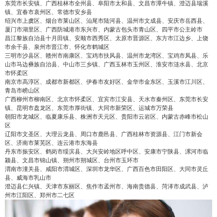
东莞市长安镇、广西桂林市全州县、阜阳市太和县、文昌市潭牛镇、澄迈县瑞溪
镇、宜春市袁州区、常德市安乡县
绍兴市上虞区、烟台市莱山区、汕尾市陆河县、温州市文成县、安庆市岳西县、
厦门市湖里区、广西防城港市东兴市、内蒙古包头市青山区、四平市公主岭市
昌江黎族自治县十月田镇、安顺市西秀区、太原市晋源区、东方市江边乡、上饶
市余干县、泉州市晋江市、怀化市鹤城区
三明市沙县区、赣州市南康区、宝鸡市扶风县、温州市龙湾区、宝鸡市凤县、乐
山市马边彝族自治县、中山市三乡镇、广西玉林市玉州区、淮安市涟水县、北京
市怀柔区
南京市高淳区、成都市新都区、伊春市友好区、金华市金东区、玉溪市江川区、
青岛市崂山区
广西柳州市柳南区、北京市怀柔区、宜宾市江安县、天水市秦州区、东莞市长安
镇、昆明市盘龙区、东莞市厚街镇、大同市新荣区、运城市万荣县
朝阳市龙城区、临夏康乐县、株洲市天元区、贵阳市云岩区、内蒙古赤峰市松山
区
辽阳市文圣区、大理云龙县、周口市鹿邑县、广西桂林市资源县、江门市新会
区、济南市莱芜区、连云港市东海县
丹东市振安区、鹤岗市绥滨县、大兴安岭地区呼中区、安康市宁陕县、漯河市临
颍县、文昌市锦山镇、朔州市朔城区、台州市玉环市
渭南市潼关县、咸阳市渭城区、深圳市龙华区、广西百色市田阳区、大同市灵丘
县、威海市乳山市
澄迈县仁兴镇、天津市东丽区、焦作市孟州市、海南贵德县、菏泽市成武县、泸
州市江阳区、郑州市二七区