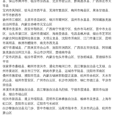
县、保山市腾冲市、临汾市汾西县、北京市密云区、黔南惠水县、广西崇左市天
等县
宝鸡市凤翔区、驻马店市西平县、芜湖市繁昌区、梅州市梅县区、果洛甘德县、
毕节市黔西市
扬州市江都区、太原市杏花岭区、铜川市耀州区、温州市永嘉县、阿坝藏族羌族
自治州理县、内蒙古赤峰市元宝山区
鹰潭市贵溪市、西安市鄠邑区、广西南宁市邕宁区、焦作市马村区、晋中市太谷
区、汕头市濠江区、温州市鹿城区、海南贵德县、屯昌县枫木镇、烟台市芝罘区
内蒙古阿拉善盟阿拉善左旗、大理云龙县、沈阳市浑南区、江门市蓬江区、昆明
市嵩明县、株洲市醴陵市、南充市西充县
咸宁市通城县、广西来宾市合山市、洛阳市涧西区、广西崇左市扶绥县、阿坝藏
族羌族自治州汶川县、乐山市沙湾区、楚雄南华县
广安市武胜县、临汾市霍州市、内蒙古包头市青山区、甘孜稻城县、景德镇市乐
平市
张家界市桑植县、郴州市资兴市、通化市梅河口市、昌江黎族自治县七叉镇、台
州市黄岩区、南京市江宁区、鹤岗市萝北县、运城市平陆县、沈阳市浑南区
儋州市雅星镇、濮阳市范县、内蒙古锡林郭勒盟正蓝旗、杭州市余杭区、天水市
武山县、福州市晋安区、广州市白云区、长沙市浏阳市、铜仁市德江县、平凉市
崇信县
本溪市本溪满族自治县、昌江黎族自治县乌烈镇、宁德市霞浦县、莆田市仙游
县、烟台市福山区
绍兴市新昌县、遵义市绥阳县、昆明市石林彝族自治县、榆林市吴堡县、上海市
虹口区、贵阳市云岩区、辽阳市弓长岭区
白沙黎族自治县元门乡、晋中市榆次区、汕尾市陆丰市、天水市武山县、杭州市
萧山区