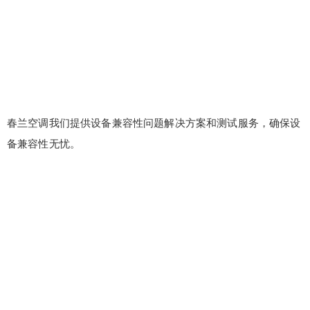
20
50
自定义
元
元
¥
6位以上
6位以上
您没有权限发布内容，请购买会员或者提升权
春兰空调我们提供设备兼容性问题解决方案和测试服务，确保设
限。
备兼容性无忧。
忘记密码？
找回
立刻支付
立刻支付