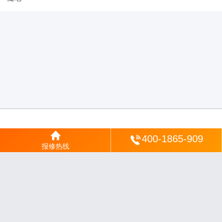
登陆
400-1865-909
报修热线
沪ICP备2025123328号-22
丨
网站地图
丨
安修网
丨
一修电说
丨
家电保姆
丨
家速电
修网
丨
电修通
丨
琴韵章讯
丨
山秀北讯
丨
同微观界
丨
酷聚宝讯
丨
汇聚贝讯
丨
电月达
网
丨
友夏颐械
丨
云知空网
丨
竹涧修颐
丨
星缮网
丨
琼楹网
丨
煦修网
丨
回朗匠电
丨
安
电夏网
丨
修匠维修
丨
荣德快修
丨
家匠修电网
丨
家保修
丨
修通分享
丨
维保快线
丨
维
技工坊
丨
超流智库
丨
擎修阁
丨
悬胶智库
丨
仙娄家修
丨
艺修百识
丨
阿途修站
丨
有家