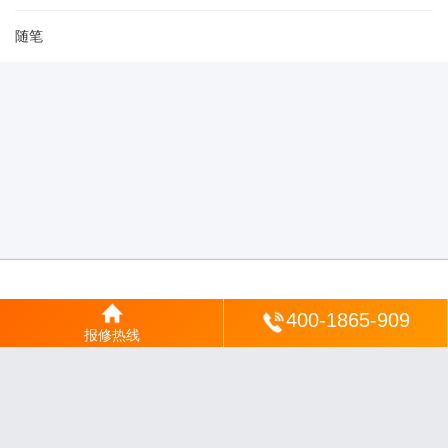
随笔
登陆
400-1865-909
报修热线
沪ICP备2025123328号-22
丨
网站地图
丨
安修网
丨
一修电说
丨
家电保姆
丨
家速电
修网
丨
电修通
丨
琴韵章讯
丨
山秀北讯
丨
同微观界
丨
酷聚宝讯
丨
汇聚贝讯
丨
电月达