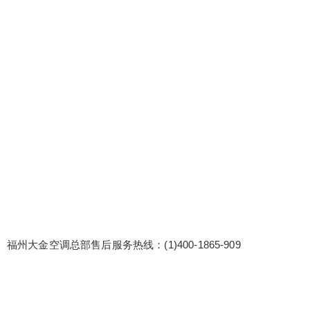
部售后服务热线：(1)400-1865-909 大金空调厂家
维修服务联系方式:(2)400-1865-909 大金空调全国
人工售后电话人工服务24小时热线 大金空调我们提
供设备兼容性问题解决方案和测试服务，确保设备
兼容性无忧。 大金空调维修案例分享会：组织维修
案例分享会，分享成功案例，促进团队学习。 福州
扫描二维码继续阅读
大金空...
福州大金空调总部售后服务热线：(1)400-1865-909