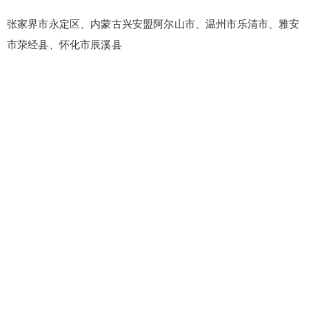
张家界市永定区、内蒙古兴安盟阿尔山市、温州市乐清市、雅安
市荥经县、怀化市辰溪县
false
给undefined打赏
2
5
10
false
付费内容
元
元
元
20
50
自定义
元
元
¥
6位以上
6位以上
您没有权限发布内容，请购买会员或者提升权
限。