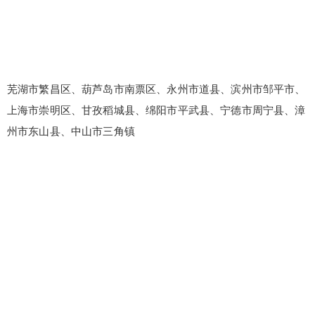
忘记密码？
找回
立刻支付
芜湖市繁昌区、葫芦岛市南票区、永州市道县、滨州市邹平市、
立刻支付
上海市崇明区、甘孜稻城县、绵阳市平武县、宁德市周宁县、漳
州市东山县、中山市三角镇