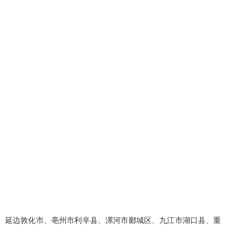
延边敦化市、亳州市利辛县、漯河市郾城区、九江市湖口县、重