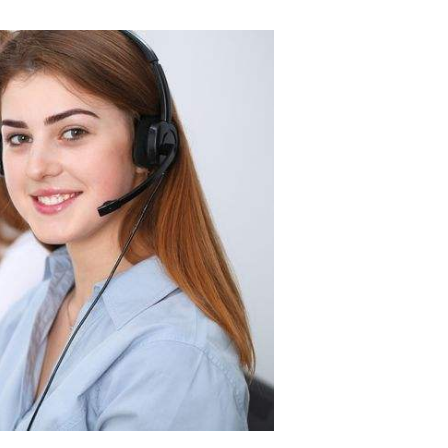
服务网点查询号码
6位以上
容声空气能热水器统一维修24小时热线 容声空气
能热水器全国预约24H服务电话：(1)400-1865-9
忘记密码？
找回
立刻支付
09(2)400-1865-909温馨提示：即可拨打） 容声
空气能热水器全国24小时各区售后受理客服中心
立刻支付
热线(3)400-1865-909(4)400-1865-909 容声空气
能热水器400全国售后客服全国电话热线400-186
5-909我们提供设备兼容...
扫描二维码继续阅读