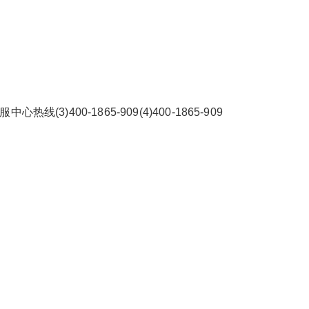
2026/3/08
碧清网 @ 碧清网
)400-1865-909(4)400-1865-909
false
给undefined打赏
2
5
10
false
付费内容
元
元
元
20
50
自定义
元
元
¥
容声空气能热水器全国各售后
6位以上
您没有权限发布内容，请购买会员或者提升权
限。