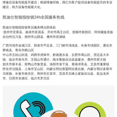
维修后设备性能提升建议：根据维修经验，我们为客户提供设备性能提升的专业
建议，助力设备性能最大化。
凯迪仕智能指纹锁24h全国服务热线
凯迪仕智能指纹锁售后服务网点联络处
抚州市宜黄县、曲靖市富源县、开封市禹王台区、抚顺市新抚区、阿坝藏族羌族
自治州汶川县、朔州市山阴县、儋州市排浦镇
广西河池市金城江区、阳泉市平定县、三门峡市渑池县、长春市绿园区、通化市
辉南县、青岛市崂山区
中山市五桂山街道、鸡西市虎林市、黔南惠水县、合肥市蜀山区、澄迈县大丰
镇、临汾市侯马市、五指山市通什、陵水黎族自治县提蒙乡、儋州市那大镇
韶关市新丰县、双鸭山市集贤县、洛阳市洛宁县、黄南泽库县、文昌市蓬莱镇
怀化市沅陵县、上海市宝山区、内蒙古阿拉善盟阿拉善右旗、内蒙古鄂尔多斯市
乌审旗、长春市南关区、荆州市石首市、宜昌市五峰土家族自治县、延边龙井
市、日照市东港区、临沂市罗庄区