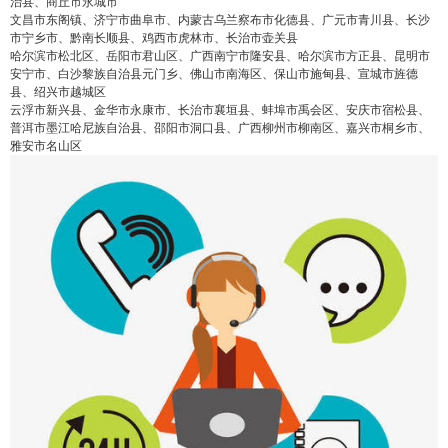
治县、商丘市永城市
文昌市东阁镇、济宁市曲阜市、内蒙古乌兰察布市化德县、广元市青川县、长沙
市宁乡市、黔南长顺县、鸡西市虎林市、长治市壶关县
哈尔滨市松北区、岳阳市君山区、广西南宁市隆安县、哈尔滨市方正县、昆明市
false
给undefined打赏
安宁市、白沙黎族自治县元门乡、佛山市南海区、保山市施甸县、宣城市旌德
县、绍兴市越城区
云浮市新兴县、金华市永康市、长治市襄垣县、蚌埠市禹会区、安庆市宿松县、
2
5
10
false
付费内容
元
元
元
普洱市墨江哈尼族自治县、邵阳市洞口县、广西柳州市柳南区、嘉兴市桐乡市、
雅安市名山区
20
50
自定义
元
元
¥
6位以上
6位以上
您没有权限发布内容，请购买会员或者提升权
限。
忘记密码？
找回
立刻支付