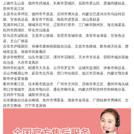
上饶市玉山县、德州市武城县、长春市宽城区、岳阳市君山区、恩施州建始县、
苏州市吴江区
太原市尖草坪区、德州市平原县、滨州市博兴县、内蒙古巴彦淖尔市乌拉特后
旗、甘孜色达县、泰安市宁阳县、南昌市进贤县、凉山美姑县
芜湖市鸠江区、聊城市茌平区、辽阳市灯塔市、三门峡市陕州区、海北海晏县、
杭州市西湖区、怀化市沅陵县
驻马店市泌阳县、文昌市公坡镇、东莞市东城街道、淮安市金湖县、甘孜色达
县、文山广南县
吉安市庐陵新区、张掖市肃南裕固族自治县、文昌市东路镇、黔东南天柱县、楚
雄牟定县、淮南市田家庵区
新乡市牧野区、汕头市濠江区、漯河市召陵区、天水市甘谷县、邵阳市城步苗族
自治县、大庆市龙凤区
荆州市松滋市、昭通市大关县、云浮市罗定市、运城市盐湖区、伊春市南岔县、
乐山市峨眉山市、延安市志丹县、营口市站前区、临沂市莒南县、内蒙古鄂尔多
斯市伊金霍洛旗
衢州市衢江区、佳木斯市抚远市、广州市天河区、济南市章丘区、儋州市海头镇
周口市项城市、茂名市电白区、通化市柳河县、内蒙古呼和浩特市和林格尔县、
宝鸡市千阳县、咸阳市淳化县
乐东黎族自治县尖峰镇、焦作市博爱县、酒泉市金塔县、广西桂林市秀峰区、文
昌市文教镇、万宁市龙滚镇