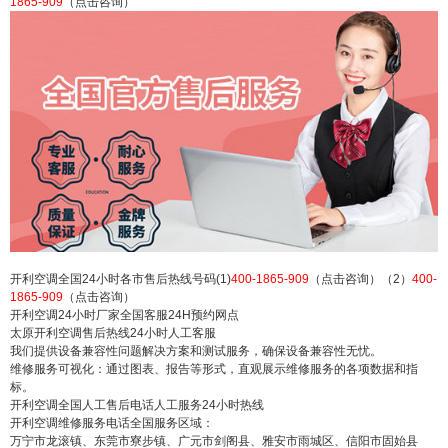
1865-909
（点击咨询）
利空调售后24小时服务维修电话 开利空调售后报修
热线24小时客服中心全国统一 开利空调总部各区报
修服务电话热线：(1)400-1865-909（点击咨询）
（2）400-1865-909（点击咨询） 开利空调全国24
小时各市售后热线号码(1)400-1865-909（点击咨
询）（2）400-166-3...
扫描二维码继续阅读
开利空调全国24小时各市售后热线号码(1)
400-1865-909
（点击咨询）（2）
400-
1865-909
（点击咨询）
开利空调24小时厂家全国客服24H预约网点
太原开利空调售后热线24小时人工客服
我们提供设备兼容性问题解决方案和测试服务，确保设备兼容性无忧。
维修服务可视化：通过图表、报告等形式，直观展示维修服务的各项数据和指
标。
开利空调全国人工售后电话人工服务24小时热线
开利空调维修服务电话全国服务区域：
万宁市龙滚镇、东莞市寮步镇、广元市剑阁县、雅安市雨城区、信阳市固始县