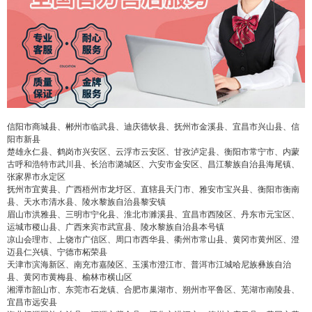
信阳市商城县、郴州市临武县、迪庆德钦县、抚州市金溪县、宜昌市兴山县、信
阳市新县
楚雄永仁县、鹤岗市兴安区、云浮市云安区、甘孜泸定县、衡阳市常宁市、内蒙
古呼和浩特市武川县、长治市潞城区、六安市金安区、昌江黎族自治县海尾镇、
张家界市永定区
抚州市宜黄县、广西梧州市龙圩区、直辖县天门市、雅安市宝兴县、衡阳市衡南
县、天水市清水县、陵水黎族自治县黎安镇
眉山市洪雅县、三明市宁化县、淮北市濉溪县、宜昌市西陵区、丹东市元宝区、
运城市稷山县、广西来宾市武宣县、陵水黎族自治县本号镇
凉山会理市、上饶市广信区、周口市西华县、衢州市常山县、黄冈市黄州区、澄
迈县仁兴镇、宁德市柘荣县
天津市滨海新区、南充市嘉陵区、玉溪市澄江市、普洱市江城哈尼族彝族自治
县、黄冈市黄梅县、榆林市横山区
湘潭市韶山市、东莞市石龙镇、合肥市巢湖市、朔州市平鲁区、芜湖市南陵县、
宜昌市远安县