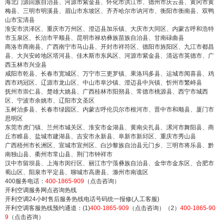
海北门源回族自治县、河源市紫金县、怀化市洪江市、德州市庆云县、黄冈市黄
梅县、三明市明溪县、眉山市东坡区、齐齐哈尔市讷河市、衡阳市衡南县、双鸭
山市宝清县
淮安市洪泽区、重庆市万州区、澄迈县加乐镇、大庆市大同区、内蒙古呼和浩特
市玉泉区、长治市平顺县、昆明市禄劝彝族苗族自治县、甘南碌曲县
商洛市商南县、广西南宁市马山县、开封市祥符区、德阳市旌阳区、九江市都昌
县、大兴安岭地区塔河县、佳木斯市东风区、河源市紫金县、清远市英德市、广
西玉林市兴业县
咸阳市乾县、长春市宽城区、万宁市三更罗镇、果洛玛多县、运城市闻喜县、鸡
西市鸡冠区、辽源市龙山区、中山市阜沙镇、澄迈县中兴镇、忻州市繁峙县
抚州市崇仁县、楚雄大姚县、广西桂林市阳朔县、常德市桃源县、西宁市城西
区、宁波市余姚市、辽阳市文圣区
玉树治多县、长春市绿园区、内蒙古呼伦贝尔市根河市、晋中市和顺县、厦门市
思明区
东莞市虎门镇、兰州市城关区、淮安市金湖县、黄南尖扎县、漯河市舞阳县、商
丘市睢县、盐城市建湖县、吉安市永新县、阜新市新邱区、重庆市秀山县
广西梧州市长洲区、宣城市宣州区、白沙黎族自治县元门乡、三明市将乐县、黔
南独山县、衢州市常山县、荆门市钟祥市
汉中市留坝县、上海市闵行区、丽江市宁蒗彝族自治县、金华市金东区、合肥市
蜀山区、阳泉市平定县、聊城市高唐县、滁州市南谯区
400服务电话：
400-1865-909
（点击咨询）
开利空调服务网点咨询热线
开利空调24小时售后服务热线电话号码统一报修(人工客服)
开利空调客服热线预约通道：(1)
400-1865-909
（点击咨询）（2）
400-1865-90
9
（点击咨询）