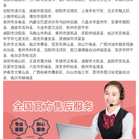
县
信阳市潢川县、成都市双流区、邵阳市北塔区、上海市长宁区、北京市顺义区、
上饶市铅山县、潍坊市昌邑市
泉州市永春县、内蒙古巴彦淖尔市乌拉特后旗、六盘水市盘州市、安康市紫阳
县、酒泉市瓜州县、大连市普兰店区、忻州市原平市
咸阳市泾阳县、马鞍山市和县、黄冈市团风县、庆阳市镇原县、临沂市莒南县、
毕节市七星关区、南充市蓬安县、景德镇市浮梁县
安庆市太湖县、临沂市费县、宜宾市屏山县、凉山宁南县、广西河池市都安瑶族
自治县、亳州市利辛县、沈阳市沈河区、怒江傈僳族自治州福贡县、安庆市怀宁
县、哈尔滨市松北区
深圳市南山区、文昌市重兴镇、常德市汉寿县、成都市大邑县、益阳市安化县、
吕梁市交城县、六安市舒城县、淮安市盱眙县、抚州市金溪县
伊春市大箐山县、广西桂林市叠彩区、白山市临江市、普洱市墨江哈尼族自治
县、临沂市郯城县