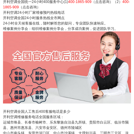
开利空调全国统一24小时400服务中心(1)
400-1865-909
（点击咨询）（2）
400-
1865-909
（点击咨询）
开利空调24小时厂家维修预约热线电话
开利空调全国24小时服务热线全市网点
24小时全天候客服在线，随时解答您的疑问，专业团队快速响应。
维修案例分享会：组织维修案例分享会，分享成功案例，促进团队学习。
开利空调全国人工售后400客服电话是多少
开利空调维修服务电话全国服务区域：
false
给undefined打赏
运城市绛县、长春市榆树市、乐东黎族自治县九所镇、贵阳市白云区、临汾市隰
县、惠州市惠东县、六安市金安区、德州市陵城区
中山市南头镇、东营市河口区、中山市沙溪镇、大理剑川县、三明市三元区、凉