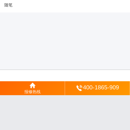
随笔
登陆
400-1865-909
报修热线
沪ICP备2025123328号-22
丨
网站地图
丨
安修网
丨
一修电说
丨
家电保姆
丨
家速电
修网
丨
电修通
丨
琴韵章讯
丨
山秀北讯
丨
同微观界
丨
酷聚宝讯
丨
汇聚贝讯
丨
电月达
网
丨
友夏颐械
丨
云知空网
丨
竹涧修颐
丨
星缮网
丨
琼楹网
丨
煦修网
丨
回朗匠电
丨
安