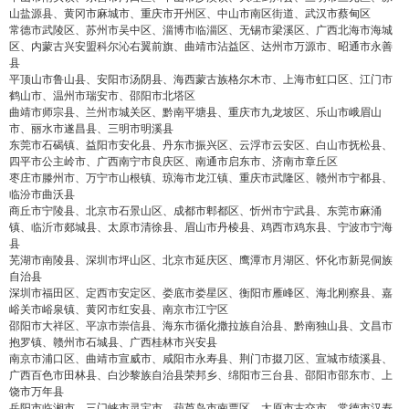
2
5
10
false
付费内容
元
元
元
山盐源县、黄冈市麻城市、重庆市开州区、中山市南区街道、武汉市蔡甸区
常德市武陵区、苏州市吴中区、淄博市临淄区、无锡市梁溪区、广西北海市海城
区、内蒙古兴安盟科尔沁右翼前旗、曲靖市沾益区、达州市万源市、昭通市永善
20
50
自定义
元
元
县
平顶山市鲁山县、安阳市汤阴县、海西蒙古族格尔木市、上海市虹口区、江门市
鹤山市、温州市瑞安市、邵阳市北塔区
¥
曲靖市师宗县、兰州市城关区、黔南平塘县、重庆市九龙坡区、乐山市峨眉山
6位以上
市、丽水市遂昌县、三明市明溪县
东莞市石碣镇、益阳市安化县、丹东市振兴区、云浮市云安区、白山市抚松县、
四平市公主岭市、广西南宁市良庆区、南通市启东市、济南市章丘区
6位以上
您没有权限发布内容，请购买会员或者提升权
枣庄市滕州市、万宁市山根镇、琼海市龙江镇、重庆市武隆区、赣州市宁都县、
限。
临汾市曲沃县
商丘市宁陵县、北京市石景山区、成都市郫都区、忻州市宁武县、东莞市麻涌
镇、临沂市郯城县、太原市清徐县、眉山市丹棱县、鸡西市鸡东县、宁波市宁海
县
芜湖市南陵县、深圳市坪山区、北京市延庆区、鹰潭市月湖区、怀化市新晃侗族
忘记密码？
找回
立刻支付
自治县
深圳市福田区、定西市安定区、娄底市娄星区、衡阳市雁峰区、海北刚察县、嘉
峪关市峪泉镇、黄冈市红安县、南京市江宁区
立刻支付
邵阳市大祥区、平凉市崇信县、海东市循化撒拉族自治县、黔南独山县、文昌市
抱罗镇、赣州市石城县、广西桂林市兴安县
南京市浦口区、曲靖市宣威市、咸阳市永寿县、荆门市掇刀区、宣城市绩溪县、
广西百色市田林县、白沙黎族自治县荣邦乡、绵阳市三台县、邵阳市邵东市、上
饶市万年县
岳阳市临湘市、三门峡市灵宝市、葫芦岛市南票区、太原市古交市、常德市汉寿