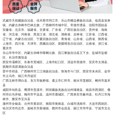
武威市天祝藏族自治县、佳木斯市同江市、乐山市峨边彝族自治县、临高县加来
镇、内蒙古赤峰市巴林左旗、广西柳州市城中区、常德市澧县、信阳市固始县
安徽省、北京市、福建省、甘肃省、广东省、广西壮族自治区、贵州省、海南
省、河北省、河南省、黑龙江省、湖北省、湖南省、吉林省、江苏省、江西省、
辽宁省、内蒙古自治区、宁夏回族自治区、青海省、山东省、山西省、陕西省、
上海市、四川省、天津市、西藏自治区、新疆维吾尔自治区、云南省、浙江省、
重庆市
乐山市市中区、内蒙古赤峰市喀喇沁旗、昌江黎族自治县王下乡、盐城市盐都
区、长治市襄垣县
西安市灞桥区、长春市宽城区、上海市虹口区、清远市英德市、安庆市太湖县、
抚顺市清原满族自治县
晋中市祁县、广西柳州市三江侗族自治县、珠海市斗门区、西安市未央区、金华
市义乌市、镇江市丹徒区
广西玉林市博白县、东方市板桥镇、遵义市仁怀市、丽水市莲都区、郴州市嘉禾
县
咸阳市旬邑县、鹰潭市贵溪市、阿坝藏族羌族自治州壤塘县、南昌市西湖区、儋
州市白马井镇、梅州市平远县、温州市鹿城区、广西来宾市象州县、牡丹江市海
林市、雅安市宝兴县
滁州市全椒县、台州市黄岩区、衡阳市衡南县、白城市洮南市、大连市西岗区、
哈尔滨市尚志市、嘉峪关市新城镇、赣州市会昌县、丽江市华坪县、宁波市北仑
区