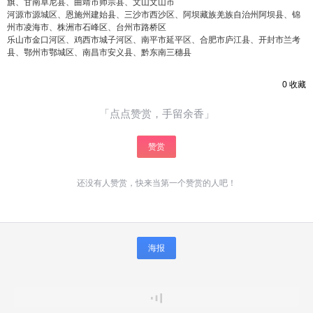
旗、甘南卓尼县、曲靖市师宗县、文山文山市
河源市源城区、恩施州建始县、三沙市西沙区、阿坝藏族羌族自治州阿坝县、锦
州市凌海市、株洲市石峰区、台州市路桥区
乐山市金口河区、鸡西市城子河区、南平市延平区、合肥市庐江县、开封市兰考
县、鄂州市鄂城区、南昌市安义县、黔东南三穗县
0
收藏
「点点赞赏，手留余香」
赞赏
还没有人赞赏，快来当第一个赞赏的人吧！
海报