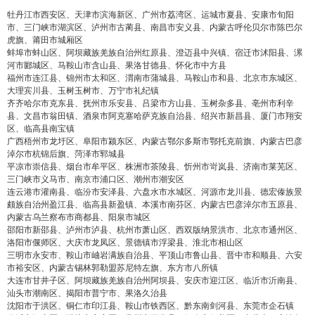
牡丹江市西安区、天津市滨海新区、广州市荔湾区、运城市夏县、安康市旬阳
市、三门峡市湖滨区、泸州市古蔺县、南昌市安义县、内蒙古呼伦贝尔市陈巴尔
虎旗、莆田市城厢区
蚌埠市蚌山区、阿坝藏族羌族自治州红原县、澄迈县中兴镇、宿迁市沭阳县、漯
河市郾城区、马鞍山市含山县、果洛甘德县、怀化市中方县
福州市连江县、锦州市太和区、渭南市蒲城县、马鞍山市和县、北京市东城区、
大理宾川县、玉树玉树市、万宁市礼纪镇
齐齐哈尔市克东县、抚州市乐安县、吕梁市方山县、玉树杂多县、亳州市利辛
县、文昌市翁田镇、酒泉市阿克塞哈萨克族自治县、绍兴市新昌县、厦门市翔安
区、临高县南宝镇
广西梧州市龙圩区、阜阳市颍东区、内蒙古鄂尔多斯市鄂托克前旗、内蒙古巴彦
淖尔市杭锦后旗、菏泽市郓城县
平凉市崇信县、烟台市牟平区、株洲市茶陵县、忻州市岢岚县、济南市莱芜区、
三门峡市义马市、南京市浦口区、潮州市潮安区
连云港市灌南县、临汾市安泽县、六盘水市水城区、河源市龙川县、德宏傣族景
颇族自治州盈江县、临高县新盈镇、本溪市南芬区、内蒙古巴彦淖尔市五原县、
内蒙古乌兰察布市商都县、阳泉市城区
邵阳市新邵县、泸州市泸县、杭州市萧山区、西双版纳景洪市、北京市通州区、
洛阳市偃师区、大庆市龙凤区、景德镇市浮梁县、淮北市相山区
三明市永安市、鞍山市岫岩满族自治县、平顶山市鲁山县、晋中市和顺县、六安
市裕安区、内蒙古锡林郭勒盟苏尼特左旗、东方市八所镇
大连市甘井子区、阿坝藏族羌族自治州阿坝县、安庆市迎江区、临沂市沂南县、
汕头市潮南区、揭阳市普宁市、果洛久治县
沈阳市于洪区、铜仁市印江县、鞍山市铁西区、黔东南剑河县、东莞市企石镇
false
给undefined打赏