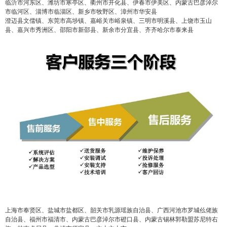
临沂市河东区、潍坊市寒亭区、衢州市开化县、伊春市伊美区、内蒙古巴彦淖尔
市临河区、淄博市临淄区、新乡市牧野区、漳州市华安县
澄迈县文儒镇、东莞市高埗镇、嘉峪关市峪泉镇、三明市明溪县、上饶市玉山
2
5
10
false
付费内容
元
元
元
县、嘉兴市秀洲区、邵阳市新邵县、新余市分宜县、齐齐哈尔市泰来县
20
50
自定义
元
元
¥
6位以上
6位以上
您没有权限发布内容，请购买会员或者提升权
限。
忘记密码？
找回
立刻支付
立刻支付
上海市奉贤区、盐城市盐都区、韶关市乳源瑶族自治县、广西河池市罗城仫佬族
自治县、福州市福清市、内蒙古巴彦淖尔市磴口县、内蒙古锡林郭勒盟苏尼特右