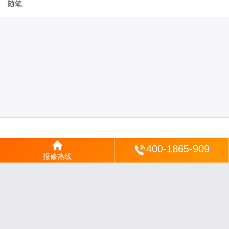
随笔
登陆
400-1865-909
报修热线
沪ICP备2025123328号-22
丨
网站地图
丨
安修网
丨
一修电说
丨
家电保姆
丨
家速电
修网
丨
电修通
丨
琴韵章讯
丨
山秀北讯
丨
同微观界
丨
酷聚宝讯
丨
汇聚贝讯
丨
电月达
网
丨
友夏颐械
丨
云知空网
丨
竹涧修颐
丨
星缮网
丨
琼楹网
丨
煦修网
丨
回朗匠电
丨
安
电夏网
丨
修匠维修
丨
荣德快修
丨
家匠修电网
丨
家保修
丨
修通分享
丨
维保快线
丨
维