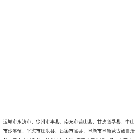
忘记密码？
找回
立刻支付
立刻支付
运城市永济市、徐州市丰县、南充市营山县、甘孜道孚县、中山
市沙溪镇、平凉市庄浪县、吕梁市临县、阜新市阜新蒙古族自治