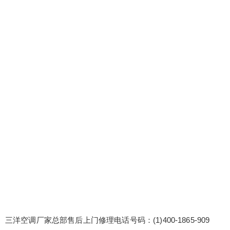
调厂家总部售后上门修理电话号码：(1)400-1865-9
09 三洋空调24小时厂家维修预约热线电话:(2)400-1
865-909 杭州三洋空调全国售后服务客服热线号码
三洋空调维修服务可视化：通过图表、报告等形
式，直观展示维修服务的各项数据和指标。 原厂配
件保障：使用原厂直供的配件，品质有保障。所有
扫描二维码继续阅读
更换的配件...
三洋空调厂家总部售后上门修理电话号码：(1)400-1865-909