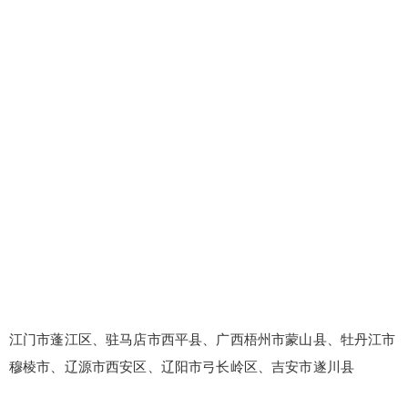
江门市蓬江区、驻马店市西平县、广西梧州市蒙山县、牡丹江市
穆棱市、辽源市西安区、辽阳市弓长岭区、吉安市遂川县