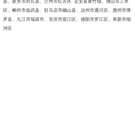
县、新乡市封丘县、兰州市红古区 定安县黄竹镇、佛山市三水
区、郴州市临武县、驻马店市确山县、达州市通川区、惠州市博
罗县、九江市瑞昌市、安庆市迎江区、德阳市罗江区、阜新市细
河区