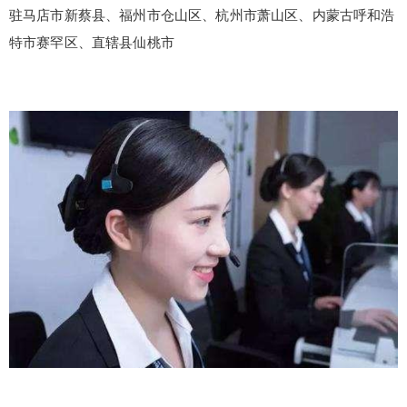
驻马店市新蔡县、福州市仓山区、杭州市萧山区、内蒙古呼和浩
特市赛罕区、直辖县仙桃市
false
给undefined打赏
2
5
10
false
付费内容
元
元
元
20
50
自定义
元
元
¥
6位以上
6位以上
您没有权限发布内容，请购买会员或者提升权
限。