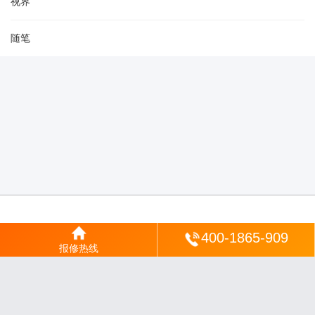
视界
随笔
登陆
400-1865-909
报修热线
沪ICP备2025123328号-22
丨
网站地图
丨
安修网
丨
一修电说
丨
家电保姆
丨
家速电