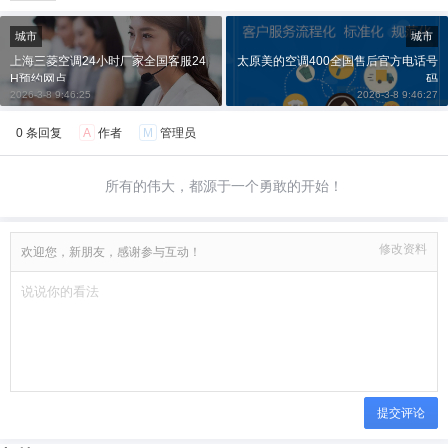
城市
城市
上海三菱空调24小时厂家全国客服24
太原美的空调400全国售后官方电话号
H预约网点
码
2026-3-8 9:46:25
2026-3-8 9:46:27
0 条回复
A
作者
M
管理员
所有的伟大，都源于一个勇敢的开始！
修改资料
欢迎您，新朋友，感谢参与互动！
提交评论