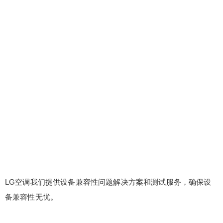
false
给undefined打赏
2
5
10
false
付费内容
元
元
元
20
50
自定义
元
元
¥
LG空调我们提供设备兼容性问题解决方案和测试服务，确保设
6位以上
备兼容性无忧。
6位以上
您没有权限发布内容，请购买会员或者提升权