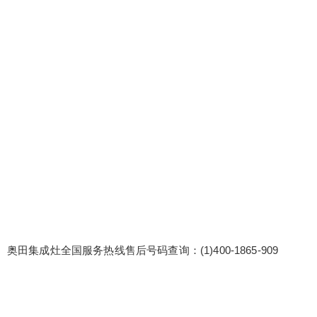
灶全国服务热线售后号码查询：(1)400-1865-909
奥田集成灶人工400售后客服电话:(2)400-1865-909
奥田集成灶售后服务电话24小时报修热线400热线
奥田集成灶维修服务多语言服务，跨越沟通障碍：
为外籍或语言不通的客户提供多语言服务，如英
语、日语等，跨越沟通障碍，提供贴心服务。 奥田
扫描二维码继续阅读
集成...
奥田集成灶全国服务热线售后号码查询：(1)400-1865-909