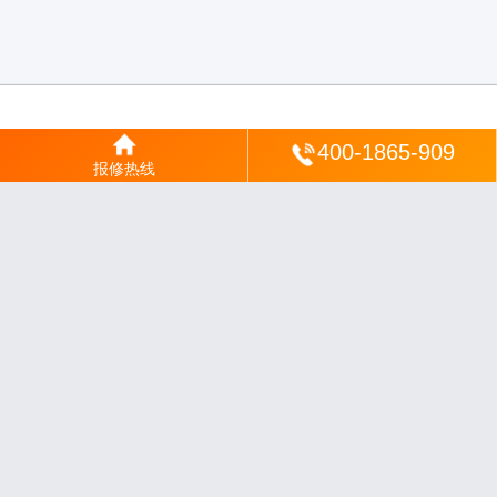
登陆
400-1865-909
报修热线
沪ICP备2025123328号-22
丨
网站地图
丨
安修网
丨
一修电说
丨
家电保姆
丨
家速电
修网
丨
电修通
丨
琴韵章讯
丨
山秀北讯
丨
同微观界
丨
酷聚宝讯
丨
汇聚贝讯
丨
电月达
网
丨
友夏颐械
丨
云知空网
丨
竹涧修颐
丨
星缮网
丨
琼楹网
丨
煦修网
丨
回朗匠电
丨
安
电夏网
丨
修匠维修
丨
荣德快修
丨
家匠修电网
丨
家保修
丨
修通分享
丨
维保快线
丨
维
技工坊
丨
超流智库
丨
擎修阁
丨
悬胶智库
丨
仙娄家修
丨
艺修百识
丨
阿途修站
丨
有家
修站
丨
家电速修
丨
速修家电网
丨
安心家电网
丨
全能家电保姆
丨
电修匠札记
丨
快修
阁
丨
家电修匠
丨
电易修
丨
悬胶智库
丨
琴心网
丨
琥梦网
丨
翠流逸讯
丨
醉琼网
丨
碧城
网
免责声明：网站内容来源于网络，如有侵权，请联系我们删除，邮箱：35244672
0@qq.com
沪ICP备2025123328号-9