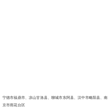
¥
6位以上
6位以上
您没有权限发布内容，请购买会员或者提升权
限。
忘记密码？
找回
立刻支付
立刻支付
宁德市福鼎市、凉山甘洛县、聊城市东阿县、汉中市略阳县、南
京市雨花台区