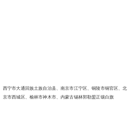
西宁市大通回族土族自治县、南京市江宁区、铜陵市铜官区、北
false
给undefined打赏
京市西城区、榆林市神木市、内蒙古锡林郭勒盟正镶白旗
2
5
10
false
付费内容
元
元
元
20
50
自定义
元
元