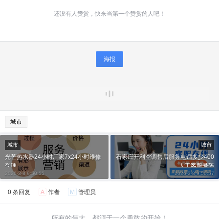
还没有人赞赏，快来当第一个赞赏的人吧！
海报
城市
城市
城市
光芒热水器24小时厂家7x24小时维修
石家庄开利空调售后服务电话多少400
受理
人工客服号码
2026-3-8 9:50:55
2026-3-8 9:50:57
0 条回复
A
作者
M
管理员
所有的伟大，都源于一个勇敢的开始！