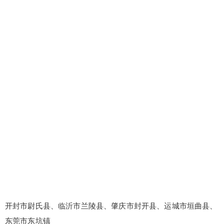
开封市尉氏县、临沂市兰陵县、肇庆市封开县、运城市垣曲县、
东莞市东坑镇