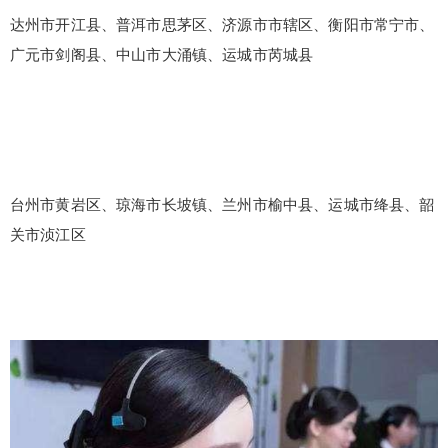
达州市开江县、普洱市思茅区、济源市市辖区、衡阳市常宁市、
广元市剑阁县、中山市大涌镇、运城市芮城县
台州市黄岩区、琼海市长坡镇、兰州市榆中县、运城市绛县、韶
关市浈江区