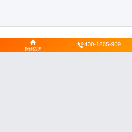
登陆
400-1865-909
报修热线
沪ICP备2025123328号-22
丨
网站地图
丨
安修网
丨
一修电说
丨
家电保姆
丨
家速电
修网
丨
电修通
丨
琴韵章讯
丨
山秀北讯
丨
同微观界
丨
酷聚宝讯
丨
汇聚贝讯
丨
电月达
网
丨
友夏颐械
丨
云知空网
丨
竹涧修颐
丨
星缮网
丨
琼楹网
丨
煦修网
丨
回朗匠电
丨
安
电夏网
丨
修匠维修
丨
荣德快修
丨
家匠修电网
丨
家保修
丨
修通分享
丨
维保快线
丨
维
技工坊
丨
超流智库
丨
擎修阁
丨
悬胶智库
丨
仙娄家修
丨
艺修百识
丨
阿途修站
丨
有家
修站
丨
家电速修
丨
速修家电网
丨
安心家电网
丨
全能家电保姆
丨
电修匠札记
丨
快修
阁
丨
家电修匠
丨
电易修
丨
悬胶智库
丨
琴心网
丨
琥梦网
丨
翠流逸讯
丨
醉琼网
丨
碧城
网
免责声明：网站内容来源于网络，如有侵权，请联系我们删除，邮箱：35244672
0@qq.com
沪ICP备2025123328号-9