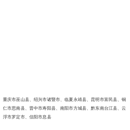
重庆市巫山县、绍兴市诸暨市、临夏永靖县、昆明市富民县、铜
仁市思南县、晋中市寿阳县、南阳市方城县、黔东南台江县、云
浮市罗定市、信阳市息县