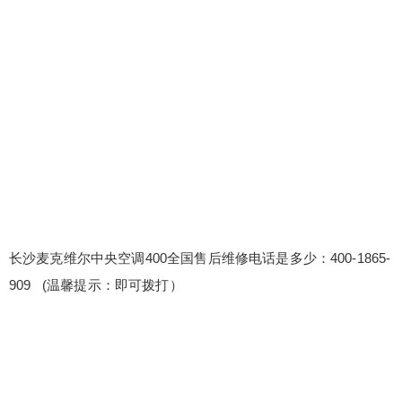
沙麦克维尔中央空调400全国售后维修电话是多少：
400-1865-909 (温馨提示：即可拨打） 麦克维尔中
央空调24小时售后维修客服电话号码 麦克维尔中央
空调售后热线24小时人工客服〔2〕400-1865-909
原厂配件保障：使用原厂直供的配件，品质有保
障。所有更换的配件均享有原厂保修服务，保修期
扫描二维码继续阅读
限与您设...
长沙麦克维尔中央空调400全国售后维修电话是多少：400-1865-
909 (温馨提示：即可拨打）