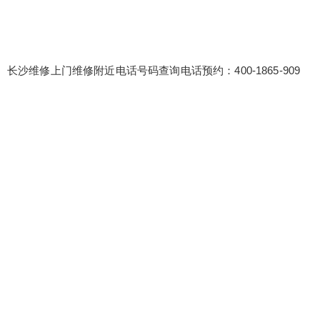
长沙维修上门维修附近电话号码查询电话预约：400-1865-909
false
给undefined打赏
2
5
10
false
付费内容
元
元
元
20
50
自定义
元
元
¥
6位以上