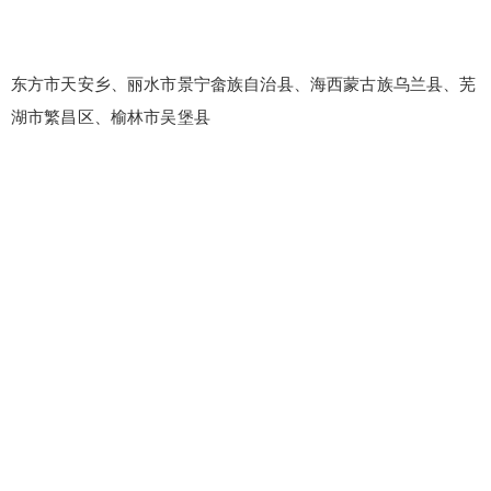
东方市天安乡、丽水市景宁畲族自治县、海西蒙古族乌兰县、芜
湖市繁昌区、榆林市吴堡县
false
给undefined打赏
2
5
10
false
付费内容
元
元
元
20
50
自定义
元
元
¥
6位以上
6位以上
您没有权限发布内容，请购买会员或者提升权
限。