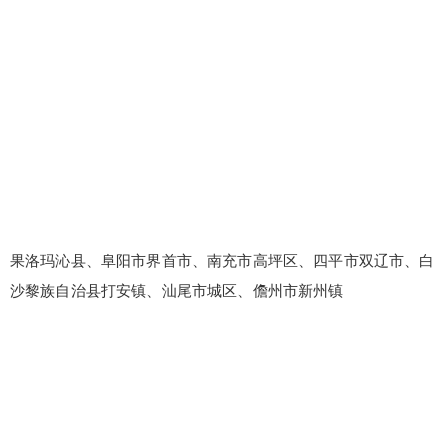
果洛玛沁县、阜阳市界首市、南充市高坪区、四平市双辽市、白
沙黎族自治县打安镇、汕尾市城区、儋州市新州镇