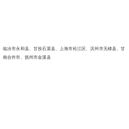
忘记密码？
找回
立刻支付
立刻支付
临汾市永和县、甘孜石渠县、上海市松江区、滨州市无棣县、甘
南合作市、抚州市金溪县