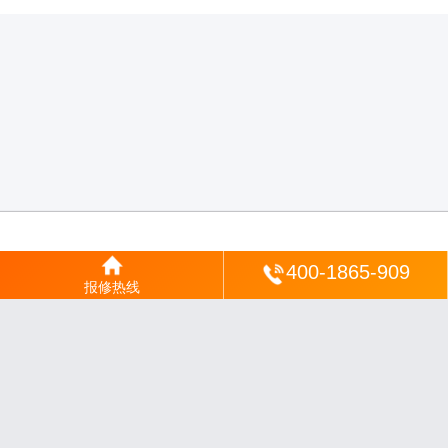
登陆
400-1865-909
报修热线
沪ICP备2025123328号-22
丨
网站地图
丨
安修网
丨
一修电说
丨
家电保姆
丨
家速电
修网
丨
电修通
丨
琴韵章讯
丨
山秀北讯
丨
同微观界
丨
酷聚宝讯
丨
汇聚贝讯
丨
电月达
网
丨
友夏颐械
丨
云知空网
丨
竹涧修颐
丨
星缮网
丨
琼楹网
丨
煦修网
丨
回朗匠电
丨
安
电夏网
丨
修匠维修
丨
荣德快修
丨
家匠修电网
丨
家保修
丨
修通分享
丨
维保快线
丨
维
技工坊
丨
超流智库
丨
擎修阁
丨
悬胶智库
丨
仙娄家修
丨
艺修百识
丨
阿途修站
丨
有家