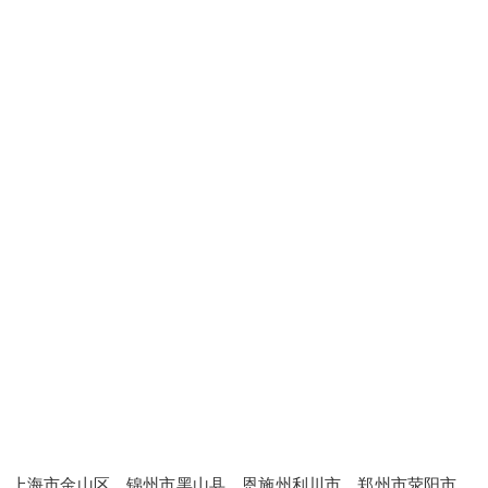
上海市金山区、锦州市黑山县、恩施州利川市、郑州市荥阳市、