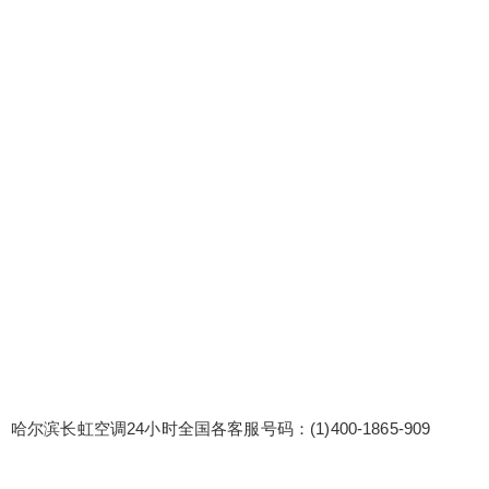
哈尔滨长虹空调24小时全国各客服号码：(1)400-18
65-909 长虹空调400客服网点全国预约:(2)400-186
5-909 长虹空调400全国售后统一服务热线 长虹空
调维修服务多语言服务，跨越沟通障碍：为外籍或
语言不通的客户提供多语言服务，如英语、日语
等，跨越沟通障碍，提供贴心服务。 长虹空调原厂
扫描二维码继续阅读
配件...
哈尔滨长虹空调24小时全国各客服号码：(1)400-1865-909