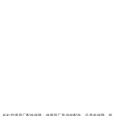
长虹空调原厂配件保障：使用原厂直供的配件，品质有保障。所