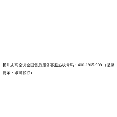
高空调全国售后服务客服热线号码：400-1865-909
(温馨提示：即可拨打） 志高空调400客服售后支援
热线 扬州志高空调全国报修24小时售后客服电话40
0-1865-909 24小时全天候客服在线，随时解答您的
疑问，专业团队快速响应。 维修后设备性能提升建
议：根据维修经验，我们为客户提供设备性能提升
扫描二维码继续阅读
的专业...
扬州志高空调全国售后服务客服热线号码：400-1865-909 (温馨
提示：即可拨打）