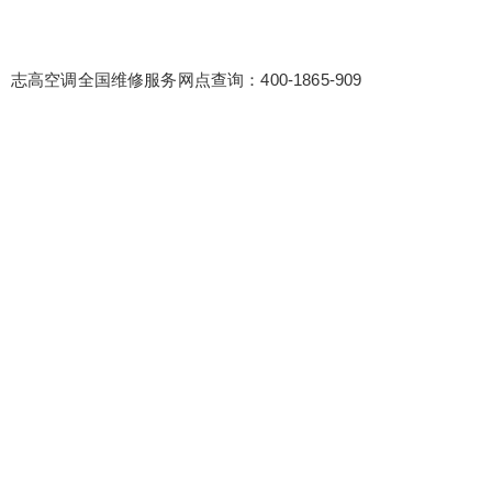
志高空调全国维修服务网点查询：400-1865-909
false
给undefined打赏
2
5
10
false
付费内容
元
元
元
20
50
自定义
元
元
¥
6位以上