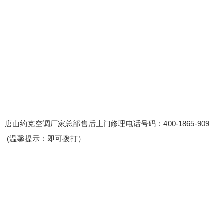
空调厂家总部售后上门修理电话号码：400-1865-90
9 (温馨提示：即可拨打） 约克空调全国人工售后40
0客服电话是多少 唐山约克空调全国人工售后官方
服务热线400-1865-909 维修案例分享会：组织维修
案例分享会，分享成功案例，促进团队学习。 原厂
配件保障：使用原厂直供的配件，品质有保障。所
扫描二维码继续阅读
有更换的配件...
唐山约克空调厂家总部售后上门修理电话号码：400-1865-909
(温馨提示：即可拨打）