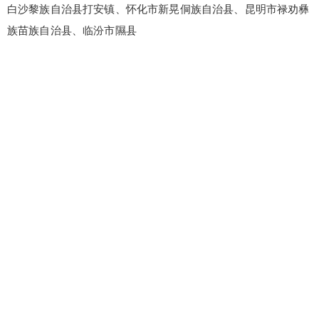
白沙黎族自治县打安镇、怀化市新晃侗族自治县、昆明市禄劝彝
族苗族自治县、临汾市隰县