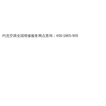
约克空调全国维修服务网点查询：400-1865-909
false
给undefined打赏
2
5
10
false
付费内容
元
元
元
20
50
自定义
元
元
¥
6位以上