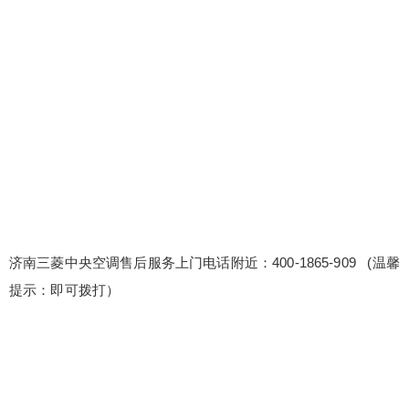
调售后服务上门电话附近：400-1865-909 (温馨提
示：即可拨打） 三菱中央空调售后服务中心全国24
小时服务热线 济南三菱中央空调总部售后服务电话
号码400-1865-909 我们提供设备兼容性问题解决方
案和测试服务，确保设备兼容性无忧。 维修后设备
性能提升建议：根据维修经验，我们为客户提供设
扫描二维码继续阅读
备性能提升的...
济南三菱中央空调售后服务上门电话附近：400-1865-909 (温馨
提示：即可拨打）