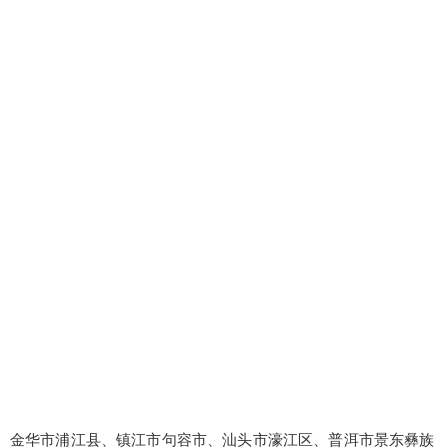
金华市浦江县、镇江市句容市、汕头市濠江区、普洱市景东彝族