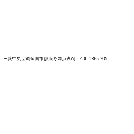
三菱中央空调全国维修服务网点查询：400-1865-909
false
给undefined打赏
2
5
10
false
付费内容
元
元
元
20
50
自定义
元
元
¥
6位以上