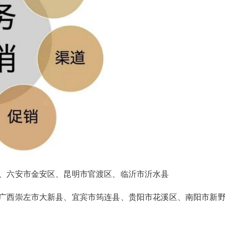
2026/3/08
碧清网 @ 碧清网
false
给undefined打赏
2
5
10
false
付费内容
元
元
元
20
50
自定义
元
元
、六安市金安区、昆明市官渡区、临沂市沂水县
¥
奥田洗碗机维修服务电话查询
6位以上
您没有权限发布内容，请购买会员或者提升权
广西崇左市大新县、宜宾市筠连县、贵阳市花溪区、南阳市新
限。
售后热线
6位以上