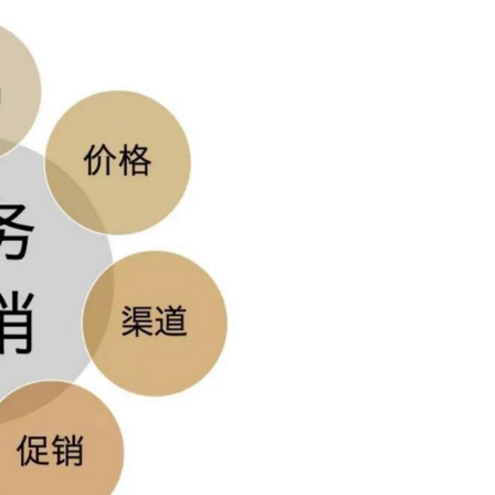
奥田洗碗机全国客服24小时售后服务热线 奥田洗
碗机服务中心全国统一客服热线：(1)400-1865-9
忘记密码？
找回
立刻支付
09(2)400-1865-909 奥田洗碗机400-1865-909原
厂配件保障：使用原厂直供的配件，品质有保
立刻支付
障。所有更换的配件均享有原厂保修服务，保修
期限与您设备的原保修期限相同或按原厂规定执
行。 奥田洗碗机售后服务24小时电话维修服务：
扫描二维码继续阅读
(3)400-1...