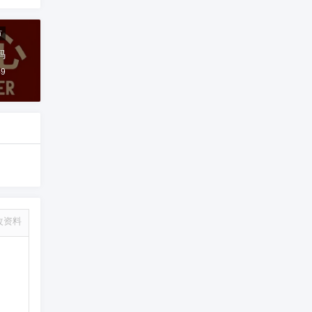
市
码
49
改资料