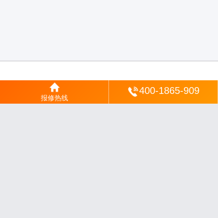
登陆
400-1865-909
报修热线
沪ICP备2025123328号-22
丨
网站地图
丨
安修网
丨
一修电说
丨
家电保姆
丨
家速电
修网
丨
电修通
丨
琴韵章讯
丨
山秀北讯
丨
同微观界
丨
酷聚宝讯
丨
汇聚贝讯
丨
电月达
网
丨
友夏颐械
丨
云知空网
丨
竹涧修颐
丨
星缮网
丨
琼楹网
丨
煦修网
丨
回朗匠电
丨
安
电夏网
丨
修匠维修
丨
荣德快修
丨
家匠修电网
丨
家保修
丨
修通分享
丨
维保快线
丨
维
技工坊
丨
超流智库
丨
擎修阁
丨
悬胶智库
丨
仙娄家修
丨
艺修百识
丨
阿途修站
丨
有家
修站
丨
家电速修
丨
速修家电网
丨
安心家电网
丨
全能家电保姆
丨
电修匠札记
丨
快修
阁
丨
家电修匠
丨
电易修
丨
悬胶智库
丨
琴心网
丨
琥梦网
丨
翠流逸讯
丨
醉琼网
丨
碧城
网
免责声明：网站内容来源于网络，如有侵权，请联系我们删除，邮箱：35244672
0@qq.com