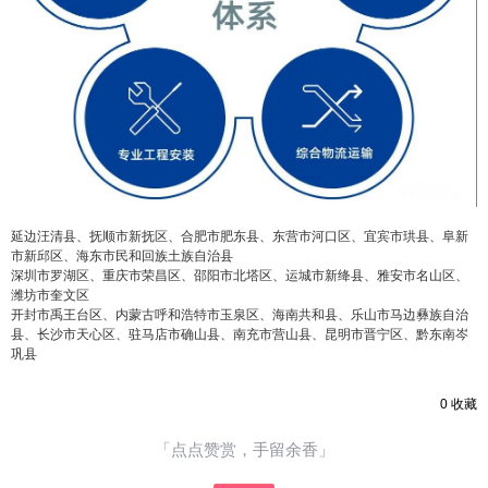
忘记密码？
找回
立刻支付
立刻支付
延边汪清县、抚顺市新抚区、合肥市肥东县、东营市河口区、宜宾市珙县、阜新
市新邱区、海东市民和回族土族自治县
深圳市罗湖区、重庆市荣昌区、邵阳市北塔区、运城市新绛县、雅安市名山区、
潍坊市奎文区
开封市禹王台区、内蒙古呼和浩特市玉泉区、海南共和县、乐山市马边彝族自治
县、长沙市天心区、驻马店市确山县、南充市营山县、昆明市晋宁区、黔东南岑
巩县
0
收藏
「点点赞赏，手留余香」