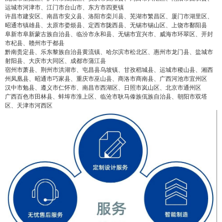
运城市河津市、江门市台山市、东方市四更镇
许昌市建安区、南昌市安义县、洛阳市栾川县、芜湖市繁昌区、厦门市湖里区、
昭通市镇雄县、太原市娄烦县、定西市陇西县、无锡市锡山区、上饶市鄱阳县
阜新市阜新蒙古族自治县、临汾市永和县、无锡市宜兴市、威海市环翠区、开封
市杞县、赣州市于都县
黔南贵定县、乐东黎族自治县黄流镇、哈尔滨市松北区、惠州市龙门县、盐城市
false
给undefined打赏
射阳县、大庆市大同区、成都市蒲江县
宿州市萧县、荆州市洪湖市、屯昌县乌坡镇、甘孜稻城县、运城市稷山县、湘西
州凤凰县、昭通市巧家县、重庆市巫山县、商洛市商南县、广西河池市宜州区
2
5
10
false
付费内容
元
元
元
汉中市勉县、遵义市仁怀市、南昌市西湖区、日照市岚山区、北京市通州区
广西百色市田林县、蚌埠市淮上区、临沧市耿马傣族佤族自治县、朝阳市双塔
区、天津市河西区
20
50
自定义
元
元
¥
6位以上
6位以上
您没有权限发布内容，请购买会员或者提升权
限。