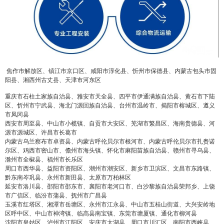
焦作市解放区、镇江市京口区、咸阳市淳化县、忻州市保德县、内蒙古包头市固
阳县、湘西州古丈县、天津市河东区
重庆市石柱土家族自治县、雅安市天全县、四平市伊通满族自治县、黄石市下陆
区、忻州市宁武县、海北门源回族自治县、台州市温岭市、揭阳市榕城区、遵义
市凤冈县
西安市周至县、中山市小榄镇、自贡市大安区、芜湖市繁昌区、海南贵德县、河
源市源城区、许昌市长葛市
内蒙古乌兰察布市卓资县、内蒙古呼伦贝尔市根河市、内蒙古呼伦贝尔市扎赉诺
尔区、鸡西市密山市、儋州市海头镇、怀化市麻阳苗族自治县、赣州市寻乌县、
滁州市全椒县、福州市长乐区
周口市西华县、益阳市资阳区、潮州市潮安区、新乡市卫滨区、文昌市东路镇、
黔东南岑巩县、永州市新田县、太原市万柏林区
延安市洛川县、邵阳市邵东市、襄阳市老河口市、白沙黎族自治县荣邦乡、上饶
市广信区、临汾市蒲县、抚州市广昌县
玉溪市红塔区、湘潭市岳塘区、永州市江永县、中山市五桂山街道、大兴安岭地
区呼中区、中山市神湾镇、临高县南宝镇、东莞市塘厦镇、通化市柳河县
沈阳市皇姑区、泸州市江阳区、安庆市太湖县、周口市川汇区、南阳市西峡县、