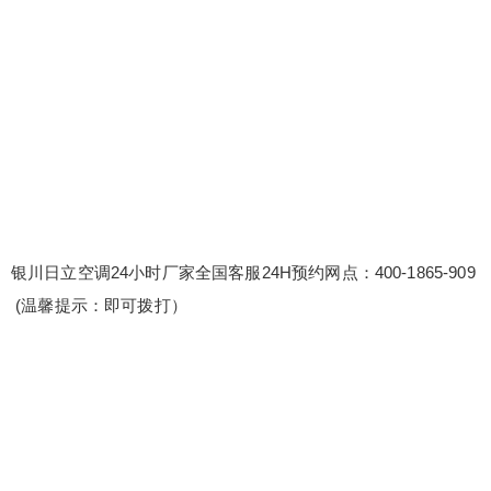
小时厂家全国客服24H预约网点：400-1865-909 (温
馨提示：即可拨打） 日立空调24小时人工服务电话
预约 日立空调全国各点售后服务热线〔2〕400-186
5-909 我们提供设备兼容性问题解决方案和测试服
务，确保设备兼容性无忧。 维修服务可视化：通过
图表、报告等形式，直观展示维修服务的各项数据
扫描二维码继续阅读
和指标...
银川日立空调24小时厂家全国客服24H预约网点：400-1865-909
(温馨提示：即可拨打）