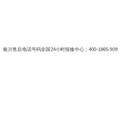
银川售后电话号码全国24小时报修中心：400-1865-909
false
给undefined打赏
2
5
10
false
付费内容
元
元
元
20
50
自定义
元
元
¥
6位以上