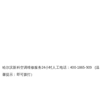
务24小时人工电话：400-1865-909 (温馨提示：即
可拨打） 新科空调400全国售后维修电话是多少 新
科空调24小时维修点售后服务联系方式〔2〕400-1
865-909 维修后设备性能提升建议：根据维修经
验，我们为客户提供设备性能提升的专业建议，助
力设备性能最大化。 我们提供设备兼容性问题解决
扫描二维码继续阅读
方案和测试服...
哈尔滨新科空调维修服务24小时人工电话：400-1865-909 (温
馨提示：即可拨打）