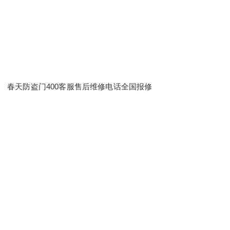
春天防盗门400客服售后维修电话全国报修