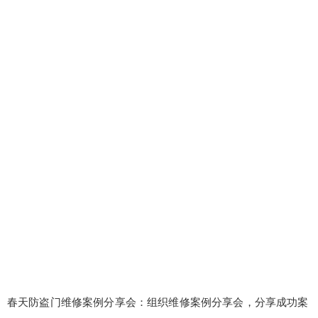
false
给undefined打赏
2
5
10
false
付费内容
元
元
元
20
50
自定义
元
元
¥
6位以上
春天防盗门维修案例分享会：组织维修案例分享会，分享成功案