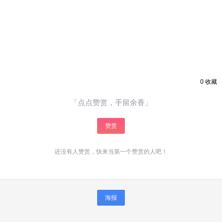
0
收藏
「点点赞赏，手留余香」
赞赏
还没有人赞赏，快来当第一个赞赏的人吧！
海报