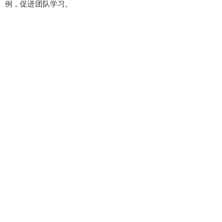
例，促进团队学习。
6位以上
您没有权限发布内容，请购买会员或者提升权
限。
忘记密码？
找回
立刻支付
立刻支付