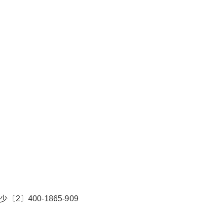
2026/3/08
碧清网 @ 碧清网
false
给undefined打赏
2
5
10
false
付费内容
元
元
元
20
50
自定义
元
元
〕400-1865-909
¥
意特尔曼壁挂炉售后维修电话
6位以上
您没有权限发布内容，请购买会员或者提升权
限。