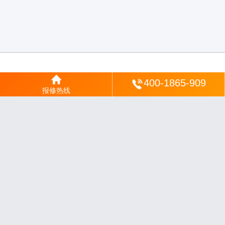
登陆
400-1865-909
报修热线
沪ICP备2025123328号-22
丨
网站地图
丨
安修网
丨
一修电说
丨
家电保姆
丨
家速电
修网
丨
电修通
丨
琴韵章讯
丨
山秀北讯
丨
同微观界
丨
酷聚宝讯
丨
汇聚贝讯
丨
电月达
网
丨
友夏颐械
丨
云知空网
丨
竹涧修颐
丨
星缮网
丨
琼楹网
丨
煦修网
丨
回朗匠电
丨
安
电夏网
丨
修匠维修
丨
荣德快修
丨
家匠修电网
丨
家保修
丨
修通分享
丨
维保快线
丨
维
技工坊
丨
超流智库
丨
擎修阁
丨
悬胶智库
丨
仙娄家修
丨
艺修百识
丨
阿途修站
丨
有家
修站
丨
家电速修
丨
速修家电网
丨
安心家电网
丨
全能家电保姆
丨
电修匠札记
丨
快修
阁
丨
家电修匠
丨
电易修
丨
悬胶智库
丨
琴心网
丨
琥梦网
丨
翠流逸讯
丨
醉琼网
丨
碧城
网
免责声明：网站内容来源于网络，如有侵权，请联系我们删除，邮箱：35244672
0@qq.com
沪ICP备2025123328号-9