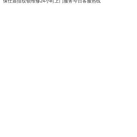
保仕盾指纹锁维修24小时上门服务今日客服热线