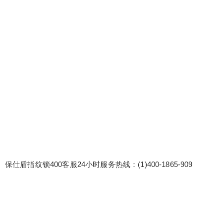
话 保仕盾指纹锁400客服24小时服务热线：(1)400-
1865-909 保仕盾指纹锁服务电话全国24小时热线号
码:(2)400-1865-909 保仕盾指纹锁400全国统一联保
电话《2025汇总》 保仕盾指纹锁我们提供设备兼容
性问题解决方案和测试服务，确保设备兼容性无
忧。 保仕盾指纹锁维修案例分享会：组织维...
扫描二维码继续阅读
保仕盾指纹锁400客服24小时服务热线：(1)400-1865-909