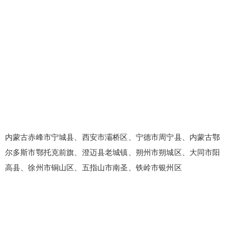
内蒙古赤峰市宁城县、西安市灞桥区、宁德市周宁县、内蒙古鄂
尔多斯市鄂托克前旗、澄迈县老城镇、朔州市朔城区、大同市阳
高县、徐州市铜山区、五指山市南圣、铁岭市银州区