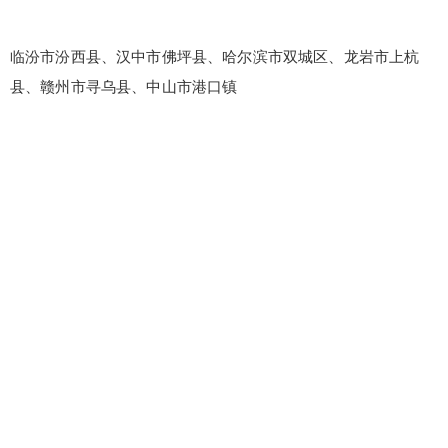
忘记密码？
找回
立刻支付
临汾市汾西县、汉中市佛坪县、哈尔滨市双城区、龙岩市上杭
立刻支付
县、赣州市寻乌县、中山市港口镇