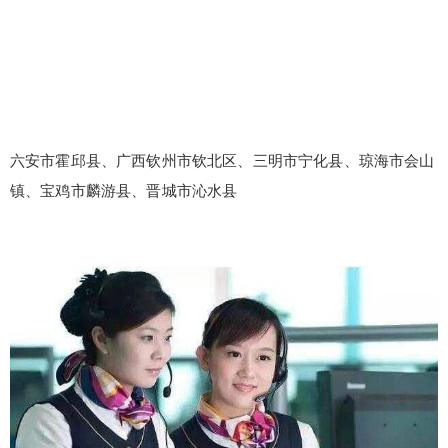
六安市霍邱县、广西钦州市钦北区、三明市宁化县、琼海市会山
镇、宝鸡市麟游县、晋城市沁水县