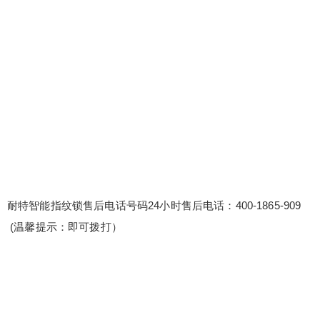
特智能指纹锁售后电话号码24小时售后电话：400-1
865-909 (温馨提示：即可拨打） 耐特智能指纹锁售
后维修服务点电话400热线 耐特智能指纹锁售后电
话24小时号码|全国统一售后客服热线400-1865-909
维修服务多语言服务，跨越沟通障碍：为外籍或语
言不通的客户提供多语言服务，如英语、日语等，
扫描二维码继续阅读
跨越沟通...
耐特智能指纹锁售后电话号码24小时售后电话：400-1865-909
(温馨提示：即可拨打）