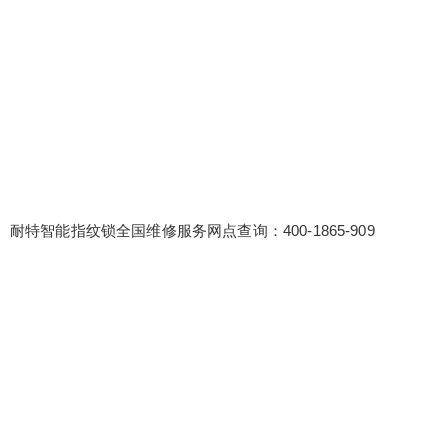
耐特智能指纹锁全国维修服务网点查询：400-1865-909
false
给undefined打赏
2
5
10
false
付费内容
元
元
元
20
50
自定义
元
元
¥
6位以上