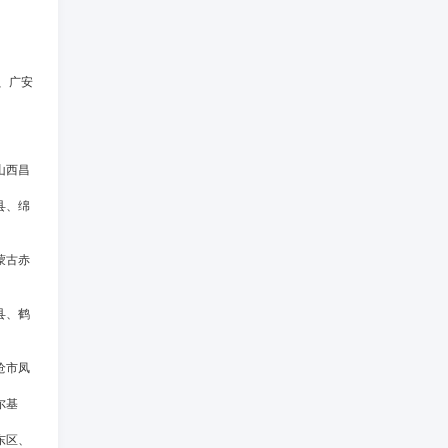
、广安
山西昌
县、绵
蒙古赤
县、鹤
沧市凤
尔基
东区、