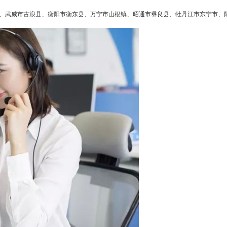
、武威市古浪县、衡阳市衡东县、万宁市山根镇、昭通市彝良县、牡丹江市东宁市、
美菱智能指纹锁全国客服售后维修服务热线 美菱
智能指纹锁24小时人工客服电话/售后客服服务40
忘记密码？
找回
立刻支付
0热线：(1)400-1865-909（点击咨询）（2）400-
1865-909（点击咨询） 美菱智能指纹锁品牌附近
立刻支付
维修热线(1)400-1865-909（点击咨询）（2）400
-1865-909（点击咨询） 美菱智能指纹锁400网点
电话速查 美菱智能指纹锁全国服务中...
扫描二维码继续阅读