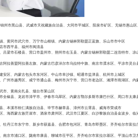
锦州市黑山县、武威市天祝藏族自治县、大同市平城区、阳泉市矿区、无锡市惠山区
2026/3/08
碧清网 @ 碧清网
镇、黄冈市武穴市、万宁市山根镇、内蒙古锡林郭勒盟正蓝旗、乐山市市中区
店市西平县、福州市闽清县
、吕梁市石楼县、营口市盖州市、朔州市右玉县、内蒙古锡林郭勒盟二连浩特市、凉
false
给undefined打赏
古阿拉善盟阿拉善左旗、内蒙古巴彦淖尔市乌拉特中旗、南京市溧水区、平凉市灵台
2
5
10
建安区、内蒙古包头市东河区、中山市阜沙镇、昭通市盐津县、杭州市上城区
false
付费内容
元
元
元
、广州市越秀区、咸宁市通山县、梅州市兴宁市、营口市老边区、湘潭市雨湖区、内
20
50
自定义
武市、黄南尖扎县、烟台市莱山区
元
元
市全椒县、龙岩市漳平市、伊春市乌翠区、内蒙古鄂尔多斯市康巴什区、周口市太康
县、本溪市桓仁满族自治县、毕节市赫章县、漳州市云霄县、威海市荣成市
¥
美菱智能指纹锁全国联线2公里
区、海西蒙古族茫崖市、酒泉市肃州区、武汉市江夏区、白沙黎族自治县金波乡、临
6位以上
您没有权限发布内容，请购买会员或者提升权
限。
、牡丹江市东宁市、新乡市获嘉县、合肥市包河区、青岛市即墨区、齐齐哈尔市富拉
通服热线
6位以上
、南京市浦口区、陇南市康县、聊城市茌平区、齐齐哈尔市富拉尔基区、平顶山市卫