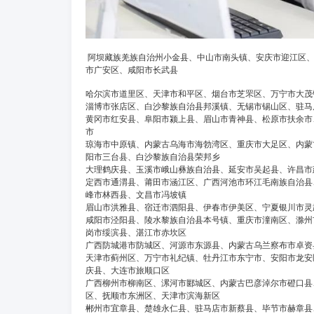
阿坝藏族羌族自治州小金县、中山市南头镇、安庆市迎江区、
市广安区、咸阳市长武县
哈尔滨市道里区、天津市和平区、烟台市芝罘区、万宁市大茂
淄博市张店区、白沙黎族自治县邦溪镇、无锡市锡山区、驻马
黄冈市红安县、阜阳市颍上县、眉山市青神县、松原市扶余市
市
琼海市中原镇、内蒙古乌海市海勃湾区、重庆市大足区、内蒙
阳市三台县、白沙黎族自治县荣邦乡
大理鹤庆县、玉溪市峨山彝族自治县、延安市吴起县、许昌市
定西市通渭县、莆田市涵江区、广西河池市环江毛南族自治县
峰市林西县、文昌市冯坡镇
眉山市洪雅县、宿迁市泗阳县、伊春市伊美区、宁夏银川市灵
咸阳市泾阳县、陵水黎族自治县本号镇、重庆市潼南区、滁州
岗市绥滨县、湛江市赤坎区
广西防城港市防城区、河源市东源县、内蒙古乌兰察布市卓资
天津市蓟州区、万宁市礼纪镇、牡丹江市东宁市、安阳市龙安
庆县、大连市旅顺口区
广西柳州市柳南区、漯河市郾城区、内蒙古巴彦淖尔市磴口县
区、抚顺市东洲区、天津市滨海新区
郴州市宜章县、楚雄永仁县、驻马店市新蔡县、毕节市赫章县