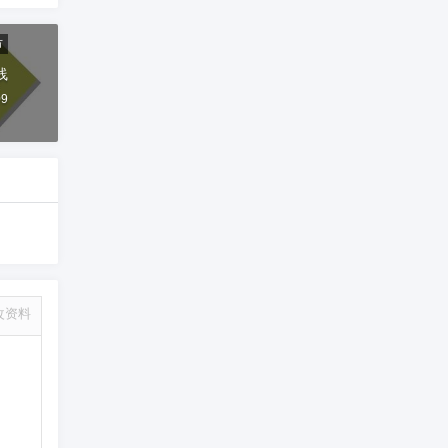
市
线
09
改资料