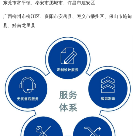
东莞市常平镇、泰安市肥城市、许昌市建安区
false
给undefined打赏
广西柳州市柳江区、资阳市安岳县、遵义市播州区、保山市施甸
县、黔南龙里县
2
5
10
false
付费内容
元
元
元
20
50
自定义
元
元
¥
6位以上
6位以上
您没有权限发布内容，请购买会员或者提升权
限。
忘记密码？
找回
立刻支付