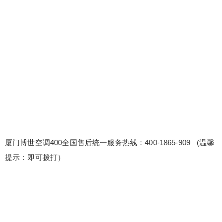
售后统一服务热线：400-1865-909 (温馨提示：即
可拨打） 博世空调客服预约登记热线 博世空调24小
时厂家维修网点查询〔2〕400-1865-909 24小时全
天候客服在线，随时解答您的疑问，专业团队快速
响应。 维修案例分享会：组织维修案例分享会，分
享成功案例，促进团队学习。 我们提供设备兼容性
扫描二维码继续阅读
问题解决...
厦门博世空调400全国售后统一服务热线：400-1865-909 (温馨
提示：即可拨打）