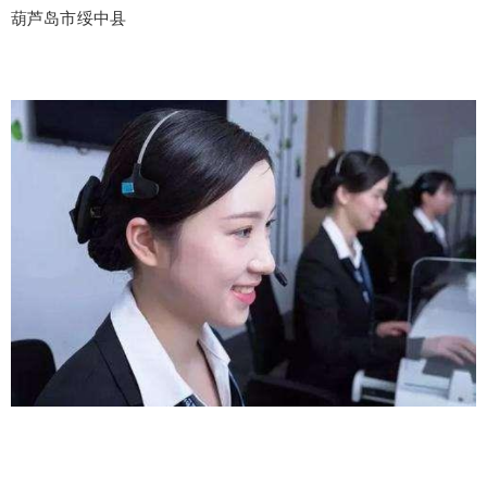
葫芦岛市绥中县