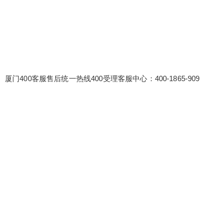
厦门400客服售后统一热线400受理客服中心：400-1865-909
false
给undefined打赏
2
5
10
false
付费内容
元
元
元
20
50
自定义
元
元
¥
6位以上