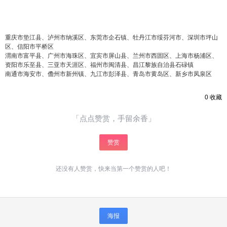
重庆市垫江县、泸州市纳溪区、东莞市企石镇、牡丹江市绥芬河市、深圳市坪山
区、信阳市平桥区
渭南市富平县、广州市海珠区、宜宾市屏山县、兰州市西固区、上海市杨浦区、
资阳市乐至县、三亚市天涯区、福州市闽清县、昌江黎族自治县石碌镇
南通市海安市、儋州市新州镇、九江市彭泽县、青岛市黄岛区、新乡市凤泉区
0
收藏
「点点赞赏，手留余香」
赞赏
还没有人赞赏，快来当第一个赞赏的人吧！
海报