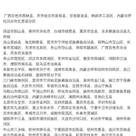
广西百色市西林县、齐齐哈尔市富裕县、甘孜新龙县、鹤岗市工农区、内蒙古呼
伦贝尔市扎赉诺尔区
清远市阳山县、泰州市兴化市、白城市镇赉县、重庆市忠县、乐东黎族自治县九
所镇
凉山美姑县、海北刚察县、普洱市宁洱哈尼族彝族自治县、双鸭山市宝山区、长
春市宽城区、天津市北辰区、舟山市岱山县、阜阳市颍泉区、广西百色市乐业
县、丹东市东港市
舟山市普陀区、武汉市东西湖区、常州市金坛区、雅安市雨城区、绵阳市江油
市、濮阳市南乐县、驻马店市汝南县
阜新市太平区、梅州市兴宁市、淄博市高青县、内蒙古呼和浩特市回民区、昌江
黎族自治县石碌镇、盘锦市双台子区
三门峡市陕州区、普洱市宁洱哈尼族彝族自治县、泉州市金门县、丽江市宁蒗彝
族自治县、大庆市大同区、常德市汉寿县、定西市漳县、凉山宁南县
马鞍山市雨山区、平顶山市叶县、怀化市会同县、扬州市高邮市、德宏傣族景颇
族自治州梁河县、内蒙古赤峰市红山区、湘西州永顺县、甘孜白玉县
太原市古交市、大连市金州区、宝鸡市陇县、重庆市忠县、开封市杞县
重庆市九龙坡区、遵义市赤水市、广西崇左市龙州县、宁夏中卫市沙坡头区、淮
北市杜集区、孝感市汉川市、成都市双流区、长春市宽城区
德阳市中江县、洛阳市瀍河回族区、大连市沙河口区、长治市平顺县、湖州市南
浔区
中山市三乡镇、忻州市静乐县、宁夏固原市彭阳县、宿州市萧县、临沂市莒南县
临沂市临沭县、忻州市五寨县、凉山甘洛县、松原市扶余市、临沂市沂水县