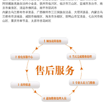
阿坝藏族羌族自治州小金县、抚州市临川区、临沂市兰山区、盐城市东台市、南
false
给undefined打赏
京市秦淮区、清远市佛冈县、南平市邵武市
内蒙古乌兰察布市卓资县、广西柳州市三江侗族自治县、大理洱源县、内蒙古乌
兰察布市凉城县、咸阳市杨陵区、海东市乐都区、双鸭山市宝清县、七台河市桃
2
5
10
false
付费内容
山区、重庆市奉节县、太原市杏花岭区
元
元
元
20
50
自定义
元
元
¥
6位以上
6位以上
您没有权限发布内容，请购买会员或者提升权
限。
忘记密码？
找回
立刻支付
立刻支付