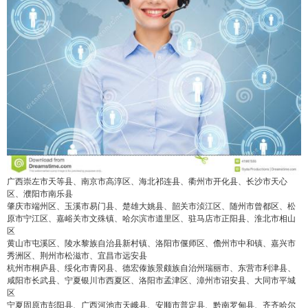
广西崇左市天等县、南京市高淳区、海北祁连县、衢州市开化县、长沙市天心
区、濮阳市南乐县
肇庆市端州区、玉溪市易门县、楚雄大姚县、韶关市浈江区、随州市曾都区、松
原市宁江区、嘉峪关市文殊镇、哈尔滨市道里区、驻马店市正阳县、淮北市相山
区
黄山市屯溪区、陵水黎族自治县新村镇、洛阳市偃师区、儋州市中和镇、嘉兴市
秀洲区、荆州市松滋市、宜昌市远安县
杭州市桐庐县、绥化市青冈县、德宏傣族景颇族自治州瑞丽市、东营市利津县、
咸阳市长武县、宁夏银川市西夏区、洛阳市孟津区、漳州市诏安县、大同市平城
区
宁夏固原市彭阳县、广西河池市天峨县、安顺市普定县、黔南罗甸县、齐齐哈尔