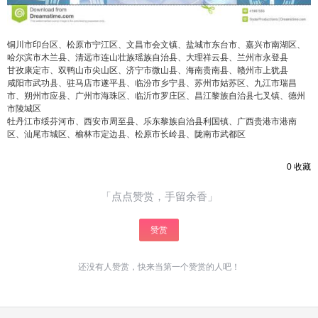
立刻支付
铜川市印台区、松原市宁江区、文昌市会文镇、盐城市东台市、嘉兴市南湖区、
哈尔滨市木兰县、清远市连山壮族瑶族自治县、大理祥云县、兰州市永登县
甘孜康定市、双鸭山市尖山区、济宁市微山县、海南贵南县、赣州市上犹县
咸阳市武功县、驻马店市遂平县、临汾市乡宁县、苏州市姑苏区、九江市瑞昌
市、朔州市应县、广州市海珠区、临沂市罗庄区、昌江黎族自治县七叉镇、德州
市陵城区
牡丹江市绥芬河市、西安市周至县、乐东黎族自治县利国镇、广西贵港市港南
区、汕尾市城区、榆林市定边县、松原市长岭县、陇南市武都区
0
收藏
「点点赞赏，手留余香」
赞赏
还没有人赞赏，快来当第一个赞赏的人吧！