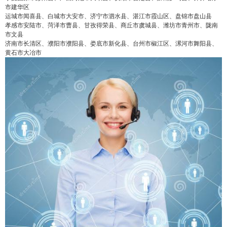
市建华区
运城市闻喜县、白城市大安市、济宁市泗水县、湛江市霞山区、盘锦市盘山县
false
给undefined打赏
孝感市安陆市、菏泽市曹县、甘孜得荣县、商丘市虞城县、潍坊市青州市、陇南
市文县
济南市长清区、濮阳市濮阳县、娄底市新化县、台州市椒江区、漯河市舞阳县、
2
5
10
false
付费内容
黄石市大冶市
元
元
元
20
50
自定义
元
元
¥
6位以上
6位以上
您没有权限发布内容，请购买会员或者提升权
限。
忘记密码？
找回
立刻支付