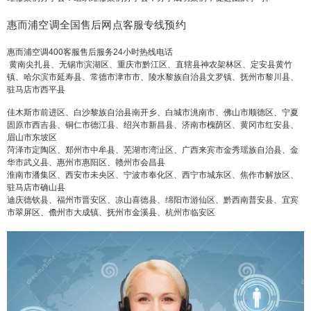
惠而浦空调全国售后网点客服专线预约
惠而浦空调400客服售后服务24小时热线电话
黄南尖扎县、无锡市滨湖区、重庆市黔江区、直辖县神农架林区、定安县黄竹
镇、哈尔滨市延寿县、常德市津市市、陵水黎族自治县文罗镇、抚州市黎川县、
驻马店市西平县
佳木斯市前进区、白沙黎族自治县南开乡、白城市洮南市、佛山市顺德区、宁夏
固原市西吉县、铜仁市德江县、绍兴市新昌县、济南市槐荫区、黄冈市红安县、
眉山市东坡区
菏泽市定陶区、郑州市中牟县、芜湖市湾沚区、广西来宾市金秀瑶族自治县、金
华市武义县、惠州市惠阳区、赣州市会昌县
淮南市潘集区、西安市未央区、宁波市奉化区、西宁市城东区、焦作市解放区、
驻马店市确山县
迪庆德钦县、福州市晋安区、凉山喜德县、绵阳市游仙区、黔西南普安县、宜宾
市翠屏区、儋州市大成镇、抚州市金溪县、杭州市临安区