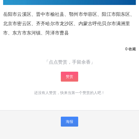
6位以上
您没有权限发布内容，请购买会员或者提升权
限。
岳阳市云溪区、晋中市榆社县、鄂州市华容区、阳江市阳东区、
北京市密云区、齐齐哈尔市龙沙区、内蒙古呼伦贝尔市满洲里
市、东方市东河镇、菏泽市曹县
忘记密码？
找回
立刻支付
0
收藏
立刻支付
「点点赞赏，手留余香」
赞赏
还没有人赞赏，快来当第一个赞赏的人吧！
海报