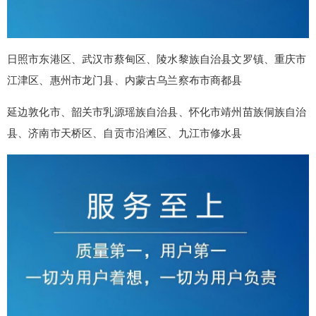
日照市东港区、武汉市蔡甸区、陵水黎族自治县文罗镇、重庆市
江津区、惠州市龙门县、内蒙古乌兰察布市商都县
延边敦化市、韶关市乳源瑶族自治县、怀化市靖州苗族侗族自治
县、济南市天桥区、自贡市沿滩区、九江市修水县
false
给undefined打赏
2
5
10
false
付费内容
元
元
元
20
50
自定义
元
元
¥
6位以上