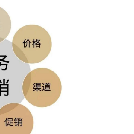
约克空调维修服务24小时人工电话 约克空调乌鲁
木齐24小时厂家维修预约热线电话：(1)400-1865
忘记密码？
找回
立刻支付
-909(2)400-1865-909 约克空调400-1865-909维
修案例分享会：组织维修案例分享会，分享成功
立刻支付
案例，促进团队学习。 约克空调维修网点电话查
询：(3)400-1865-909(4)400-1865-909 约克空调
官方24小时人工热线：(...
扫描二维码继续阅读