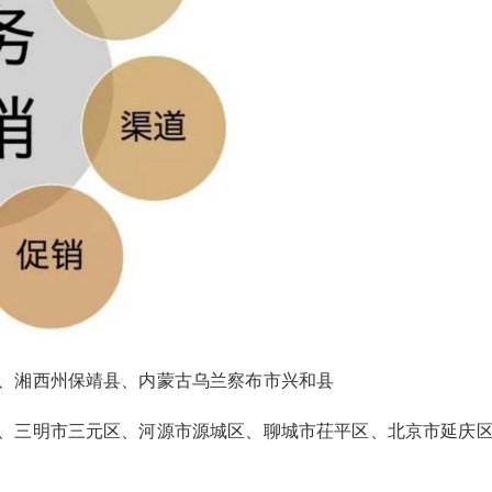
2026/3/08
碧清网 @ 碧清网
false
给undefined打赏
2
5
10
false
付费内容
元
元
元
20
50
自定义
元
元
¥
、湘西州保靖县、内蒙古乌兰察布市兴和县
乌鲁木齐约克空调厂家总部售
6位以上
您没有权限发布内容，请购买会员或者提升权
限。
、三明市三元区、河源市源城区、聊城市茌平区、北京市延庆
后客服电话24小时人工电话
6位以上