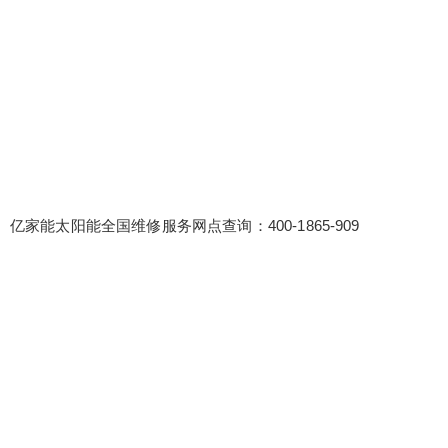
亿家能太阳能全国维修服务网点查询：400-1865-909
false
给undefined打赏
2
5
10
false
付费内容
元
元
元
20
50
自定义
元
元
¥
6位以上