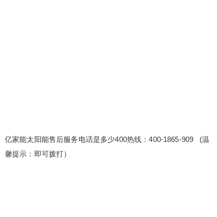
能售后服务电话是多少400热线：400-1865-909 (温
馨提示：即可拨打） 亿家能太阳能24h全国服务热
线 亿家能太阳能服务电话统一客服电话24小时客服
热线400-1865-909 维修服务可视化：通过图表、报
告等形式，直观展示维修服务的各项数据和指标。
原厂配件保障：使用原厂直供的配件，品质有保
扫描二维码继续阅读
障。所...
亿家能太阳能售后服务电话是多少400热线：400-1865-909 (温
馨提示：即可拨打）