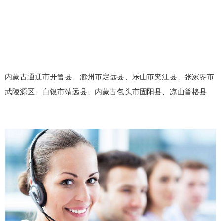
内蒙古通辽市开鲁县、滁州市定远县、乐山市夹江县、张家界市
武陵源区、白银市靖远县、内蒙古包头市固阳县、凉山普格县