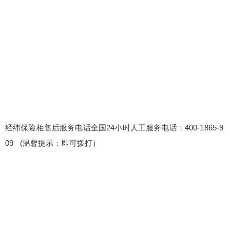
售后服务电话全国24小时人工服务电话：400-1865-
909 (温馨提示：即可拨打） 经纬保险柜售后中心电
话全国网点 经纬保险柜厂家总部售后全国售后服务
电话号码〔2〕400-1865-909 维修案例分享会：组
织维修案例分享会，分享成功案例，促进团队学
习。 维修服务可视化：通过图表、报告等形式，直
扫描二维码继续阅读
观展示维修服...
经纬保险柜售后服务电话全国24小时人工服务电话：400-1865-9
09 (温馨提示：即可拨打）