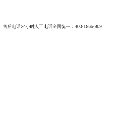
售后电话24小时人工电话全国统一：400-1865-909
false
给undefined打赏
2
5
10
false
付费内容
元
元
元
20
50
自定义
元
元
¥
6位以上