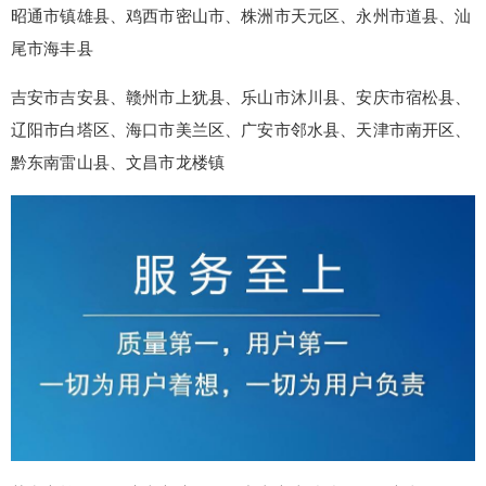
昭通市镇雄县、鸡西市密山市、株洲市天元区、永州市道县、汕
尾市海丰县
吉安市吉安县、赣州市上犹县、乐山市沐川县、安庆市宿松县、
辽阳市白塔区、海口市美兰区、广安市邻水县、天津市南开区、
黔东南雷山县、文昌市龙楼镇
false
给undefined打赏
2
5
10
false
付费内容
元
元
元
20
50
自定义
元
元
¥
6位以上
6位以上
您没有权限发布内容，请购买会员或者提升权