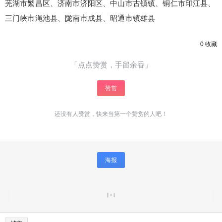
芜湖市繁昌区、济南市济阳区、中山市古镇镇、铜仁市印江县、
限。
三门峡市渑池县、陇南市成县、昭通市镇雄县
0
收藏
忘记密码？
找回
立刻支付
「点点赞赏，手留余香」
立刻支付
赞赏
还没有人赞赏，快来当第一个赞赏的人吧！
海报