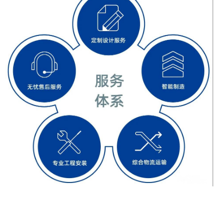
false
给undefined打赏
2
5
10
false
付费内容
元
元
元
20
50
自定义
元
元
¥
6位以上
6位以上
您没有权限发布内容，请购买会员或者提升权
限。
忘记密码？
找回
立刻支付