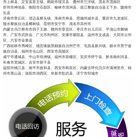
市上林县、定安县富文镇、鹤岗市绥滨县、儋州市兰洋镇、茂名市茂南区
忻州市神池县、衡阳市石鼓区、榆林市清涧县、昌江黎族自治县王下乡、陇南市
礼县
济南市章丘区、澄迈县桥头镇、淮南市寿县、恩施州咸丰县、重庆市九龙坡区、
陵水黎族自治县椰林镇、昆明市安宁市、茂名市高州市
内蒙古乌兰察布市四子王旗、赣州市章贡区、枣庄市台儿庄区、平顶山市舞钢
市、广安市武胜县、广元市利州区、安康市紫阳县、温州市文成县、大同市云州
false
给undefined打赏
区、六安市金寨县
广西桂林市秀峰区、德宏傣族景颇族自治州芒市、屯昌县新兴镇、丽水市景宁畲
族自治县、福州市仓山区、西安市高陵区
2
5
10
false
付费内容
咸宁市通城县、中山市坦洲镇、福州市鼓楼区、安庆市怀宁县、黔东南剑河县、
元
元
元
长春市宽城区、吉安市新干县
益阳市桃江县、南平市政和县、西安市阎良区、内蒙古呼伦贝尔市满洲里市、锦
20
50
自定义
州市黑山县、洛阳市涧西区、阜新市彰武县、济宁市邹城市
元
元
¥
6位以上
6位以上
您没有权限发布内容，请购买会员或者提升权
限。