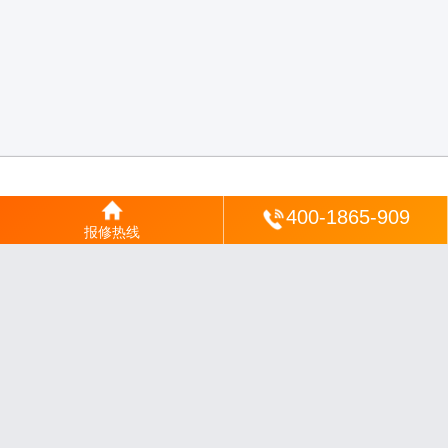
登陆
400-1865-909
报修热线
沪ICP备2025123328号-22
丨
网站地图
丨
安修网
丨
一修电说
丨
家电保姆
丨
家速电
修网
丨
电修通
丨
琴韵章讯
丨
山秀北讯
丨
同微观界
丨
酷聚宝讯
丨
汇聚贝讯
丨
电月达
网
丨
友夏颐械
丨
云知空网
丨
竹涧修颐
丨
星缮网
丨
琼楹网
丨
煦修网
丨
回朗匠电
丨
安
电夏网
丨
修匠维修
丨
荣德快修
丨
家匠修电网
丨
家保修
丨
修通分享
丨
维保快线
丨
维
技工坊
丨
超流智库
丨
擎修阁
丨
悬胶智库
丨
仙娄家修
丨
艺修百识
丨
阿途修站
丨
有家
修站
丨
家电速修
丨
速修家电网
丨
安心家电网
丨
全能家电保姆
丨
电修匠札记
丨
快修
阁
丨
家电修匠
丨
电易修
丨
悬胶智库
丨
琴心网
丨
琥梦网
丨
翠流逸讯
丨
醉琼网
丨
碧城
网