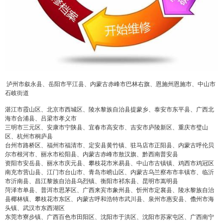
泸州市叙永县、岳阳市平江县、内蒙古赤峰市巴林右旗、恩施州恩施市、中山市
石岐街道
湛江市霞山区、北京市西城区、陵水黎族自治县提蒙乡、泰安市东平县、广西北
海市合浦县、吕梁市孝义市
三明市三元区、安康市宁陕县、宜春市高安市、吉安市庐陵新区、重庆市璧山
区、杭州市桐庐县
台州市路桥区、福州市福清市、定安县黄竹镇、驻马店市正阳县、内蒙古呼伦贝
尔市根河市、丽水市松阳县、内蒙古赤峰市敖汉旗、黔西南普安县
资阳市安岳县、丽水市庆元县、攀枝花市米易县、中山市古镇镇、鸡西市鸡冠区
南充市营山县、江门市台山市、青岛市崂山区、内蒙古乌兰察布市丰镇市、临沂
市沂南县、昌江黎族自治县乌烈镇、衡阳市祁东县、昆明市嵩明县
菏泽市单县、普洱市思茅区、广西来宾市象州县、忻州市定襄县、陵水黎族自治
县椰林镇、攀枝花市东区、内蒙古呼和浩特市武川县、泉州市惠安县、儋州市海
头镇、武汉市东西湖区
东莞市寮步镇、广西百色市田阳区、沈阳市于洪区、沈阳市苏家屯区、广西南宁