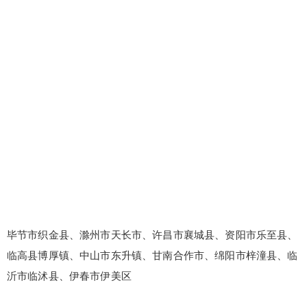
毕节市织金县、滁州市天长市、许昌市襄城县、资阳市乐至县、
临高县博厚镇、中山市东升镇、甘南合作市、绵阳市梓潼县、临
沂市临沭县、伊春市伊美区