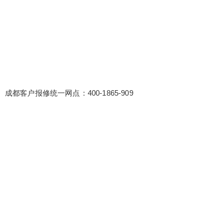
成都客户报修统一网点：400-1865-909
false
给undefined打赏
2
5
10
false
付费内容
元
元
元
20
50
自定义
元
元
¥
6位以上