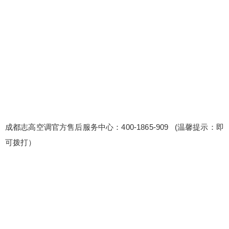
调官方售后服务中心：400-1865-909 (温馨提示：
即可拨打） 志高空调24小时厂家维修预约热线电话
志高空调厂家总部售后客服电话24小时人工电话
〔2〕400-1865-909 维修后设备性能提升建议：根
据维修经验，我们为客户提供设备性能提升的专业
建议，助力设备性能最大化。 维修服务多语言服
扫描二维码继续阅读
务，跨越沟通障...
成都志高空调官方售后服务中心：400-1865-909 (温馨提示：即
可拨打）