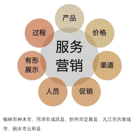
20
50
自定义
元
元
¥
6位以上
6位以上
您没有权限发布内容，请购买会员或者提升权
限。
忘记密码？
找回
立刻支付
立刻支付
榆林市神木市、菏泽市成武县、忻州市定襄县、九江市共青城
市、丽水市云和县