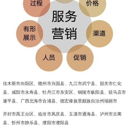
佳木斯市向阳区、赣州市兴国县、九江市武宁县、韶关市仁化
县、咸阳市永寿县、牡丹江市东安区、铜陵市枞阳县、驻马店市
遂平县、广西北海市合浦县、德宏傣族景颇族自治州瑞丽市
false
给undefined打赏
开封市禹王台区、临沧市凤庆县、玉溪市通海县、泸州市古蔺
县、忻州市静乐县、濮阳市濮阳县
2
5
10
false
付费内容
元
元
元