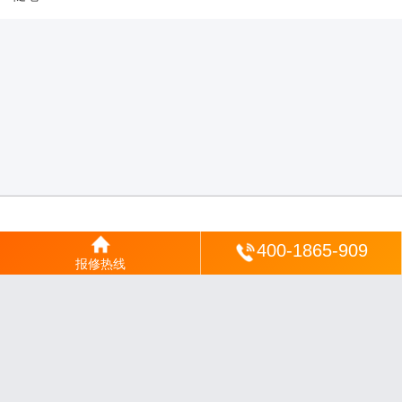
登陆
400-1865-909
报修热线
沪ICP备2025123328号-22
丨
网站地图
丨
安修网
丨
一修电说
丨
家电保姆
丨
家速电
修网
丨
电修通
丨
琴韵章讯
丨
山秀北讯
丨
同微观界
丨
酷聚宝讯
丨
汇聚贝讯
丨
电月达
网
丨
友夏颐械
丨
云知空网
丨
竹涧修颐
丨
星缮网
丨
琼楹网
丨
煦修网
丨
回朗匠电
丨
安
电夏网
丨
修匠维修
丨
荣德快修
丨
家匠修电网
丨
家保修
丨
修通分享
丨
维保快线
丨
维
技工坊
丨
超流智库
丨
擎修阁
丨
悬胶智库
丨
仙娄家修
丨
艺修百识
丨
阿途修站
丨
有家