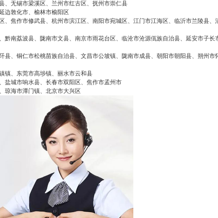
false
给undefined打赏
县、无锡市梁溪区、兰州市红古区、抚州市崇仁县
延边敦化市、榆林市榆阳区
区、焦作市修武县、杭州市滨江区、南阳市宛城区、江门市江海区、临沂市兰陵县、
2
5
10
false
付费内容
元
元
元
、黔南荔波县、陇南市文县、南京市雨花台区、临沧市沧源佤族自治县、延安市子长
20
50
自定义
元
元
阡县、铜仁市松桃苗族自治县、文昌市公坡镇、陇南市成县、朝阳市朝阳县、朔州市
镇镇、东莞市高埗镇、丽水市云和县
、盐城市响水县、长春市双阳区、焦作市孟州市
¥
重庆约克中央空调维修网点电
6位以上
、琼海市潭门镇、北京市大兴区
您没有权限发布内容，请购买会员或者提升权
限。
话查询
6位以上
约克中央空调全国统一24小时400服务中心 重庆
约克中央空调400客服售后服务24小时热线电
忘记密码？
找回
立刻支付
话：(1)400-1865-909（点击咨询）（2）400-186
5-909（点击咨询） 约克中央空调全国24小时各
立刻支付
市售后热线号码(1)400-1865-909（点击咨询）
（2）400-1865-909（点击咨询） 约克中央空调