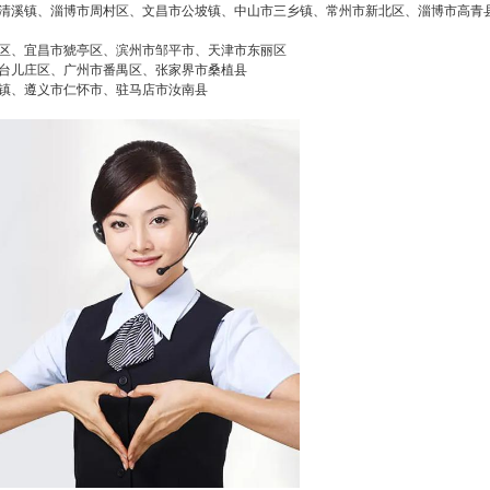
清溪镇、淄博市周村区、文昌市公坡镇、中山市三乡镇、常州市新北区、淄博市高青
区、宜昌市猇亭区、滨州市邹平市、天津市东丽区
台儿庄区、广州市番禺区、张家界市桑植县
镇、遵义市仁怀市、驻马店市汝南县
2026/3/07
碧清网 @ 碧清网