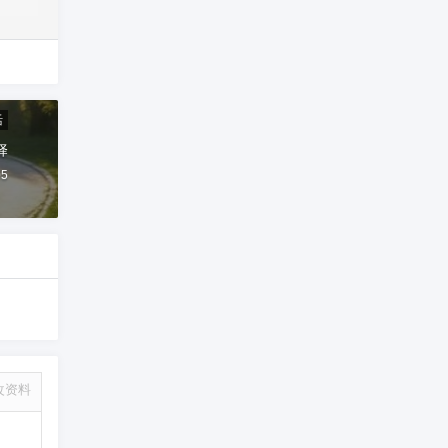
活
择
05
改资料