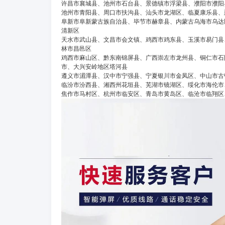
许昌市襄城县、池州市石台县、景德镇市浮梁县、濮阳市濮阳
池州市青阳县、周口市扶沟县、汕头市龙湖区、临夏康乐县、
阜新市阜新蒙古族自治县、毕节市赫章县、内蒙古乌海市乌达
清新区
天水市武山县、文昌市会文镇、鸡西市鸡东县、玉溪市易门县
林市昌邑区
鸡西市麻山区、黔东南锦屏县、广西崇左市龙州县、铜仁市石
市、大兴安岭地区塔河县
遵义市湄潭县、汉中市宁强县、宁夏银川市金凤区、中山市古
临汾市汾西县、湘西州花垣县、芜湖市镜湖区、绥化市海伦市
焦作市马村区、杭州市临安区、青岛市黄岛区、临沧市临翔区