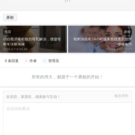
原创
生活
原创
小白熊消毒柜助力母乳解冻，便捷母
银豹保险柜24小时服务热线售后故障
婴生活新选择
维修电话
2026-3-7 8:59:48
2026-3-7 12:09:08
0 条回复
A
作者
M
管理员
所有的伟大，都源于一个勇敢的开始！
修改资料
欢迎您，新朋友，感谢参与互动！