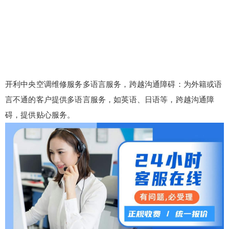
开利中央空调维修服务多语言服务，跨越沟通障碍：为外籍或语
言不通的客户提供多语言服务，如英语、日语等，跨越沟通障
碍，提供贴心服务。
false
给undefined打赏
2
5
10
false
付费内容
元
元
元
20
50
自定义
元
元
¥
6位以上