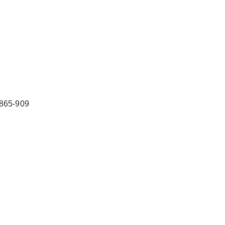
2026/3/07
碧清网 @ 碧清网
5-909
false
给undefined打赏
2
5
10
false
付费内容
元
元
元
20
50
自定义
元
元
¥
银豹保险柜24小时服务热线售
6位以上
您没有权限发布内容，请购买会员或者提升权
限。