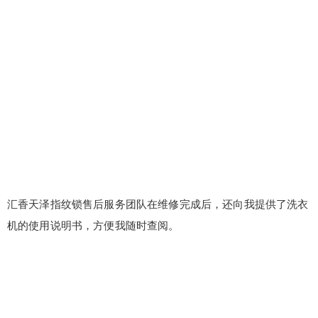
false
给undefined打赏
2
5
10
false
付费内容
元
元
元
20
50
自定义
元
元
汇香天泽指纹锁售后服务团队在维修完成后，还向我提供了洗衣
¥
机的使用说明书，方便我随时查阅。
6位以上
6位以上
您没有权限发布内容，请购买会员或者提升权
限。