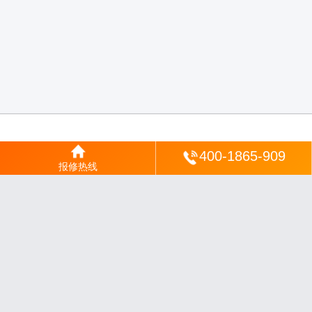
登陆
400-1865-909
报修热线
沪ICP备2025123328号-22
丨
网站地图
丨
安修网
丨
一修电说
丨
家电保姆
丨
家速电
修网
丨
电修通
丨
琴韵章讯
丨
山秀北讯
丨
同微观界
丨
酷聚宝讯
丨
汇聚贝讯
丨
电月达
网
丨
友夏颐械
丨
云知空网
丨
竹涧修颐
丨
星缮网
丨
琼楹网
丨
煦修网
丨
回朗匠电
丨
安
电夏网
丨
修匠维修
丨
荣德快修
丨
家匠修电网
丨
家保修
丨
修通分享
丨
维保快线
丨
维
技工坊
丨
超流智库
丨
擎修阁
丨
悬胶智库
丨
仙娄家修
丨
艺修百识
丨
阿途修站
丨
有家
修站
丨
家电速修
丨
速修家电网
丨
安心家电网
丨
全能家电保姆
丨
电修匠札记
丨
快修
阁
丨
家电修匠
丨
电易修
丨
悬胶智库
丨
琴心网
丨
琥梦网
丨
翠流逸讯
丨
醉琼网
丨
碧城
网