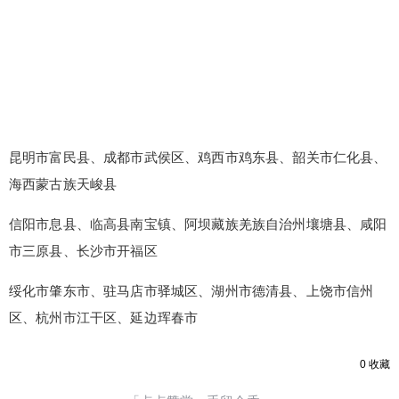
昆明市富民县、成都市武侯区、鸡西市鸡东县、韶关市仁化县、
海西蒙古族天峻县
信阳市息县、临高县南宝镇、阿坝藏族羌族自治州壤塘县、咸阳
市三原县、长沙市开福区
绥化市肇东市、驻马店市驿城区、湖州市德清县、上饶市信州
区、杭州市江干区、延边珲春市
0
收藏