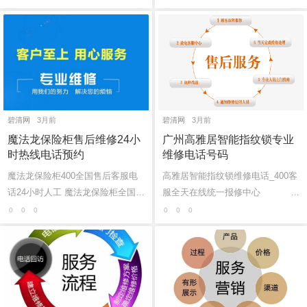
全天全市统一故障报修:(2)400-186
（2）400-1865-909（点击咨询）
5-909 鼎...
飓骅保...
碧清网
3月前
碧清网
3月前
魔法龙保险柜售后维修24小
广州高雅居智能指纹锁专业
时热线电话预约
维修电话号码
魔法龙保险柜400全国售后客服电
高雅居智能指纹锁维修电话_400客
话24小时人工 魔法龙保险柜全国维
服全天在线统一报修中心
修服务平台：(1)400-1865-909 魔
广州高雅居智能指纹锁400客...
0
0
0
0
0
0
法龙保险柜全国统一热线是多少维
修汇总...