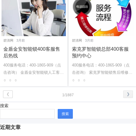
碧清网
3月前
碧清网
3月前
金盾金安智能锁400客服售
索克罗智能锁总部400客服
后热线
预约中心
400服务电话：400-1865-909（点
400服务电话：400-1865-909（点
击咨询） 金盾金安智能锁人工客服
击咨询） 索克罗智能锁售后维修服
中心热线 金盾金安智能锁维修24小
务网点号码 索克罗智能锁400客服
0
0
0
0
0
0
时上门服务电话多少号码全国 金盾
售后维修24小时服务电话 索克罗智
金安...
能锁上...
❮
❯
1/1887
搜索
搜索
近期文章