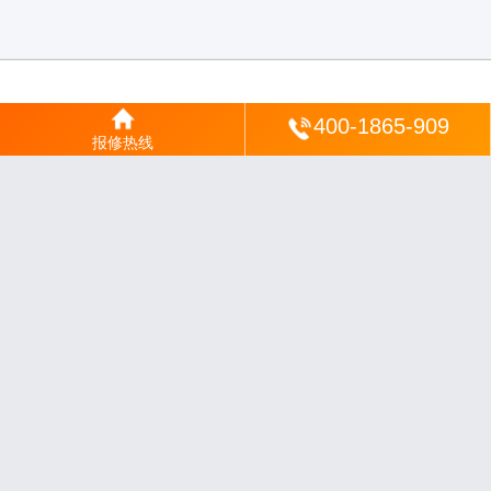
登陆
400-1865-909
报修热线
沪ICP备2025123328号-22
丨
网站地图
丨
安修网
丨
一修电说
丨
家电保姆
丨
家速电
修网
丨
电修通
丨
琴韵章讯
丨
山秀北讯
丨
同微观界
丨
酷聚宝讯
丨
汇聚贝讯
丨
电月达
网
丨
友夏颐械
丨
云知空网
丨
竹涧修颐
丨
星缮网
丨
琼楹网
丨
煦修网
丨
回朗匠电
丨
安
电夏网
丨
修匠维修
丨
荣德快修
丨
家匠修电网
丨
家保修
丨
修通分享
丨
维保快线
丨
维
技工坊
丨
超流智库
丨
擎修阁
丨
悬胶智库
丨
仙娄家修
丨
艺修百识
丨
阿途修站
丨
有家
修站
丨
家电速修
丨
速修家电网
丨
安心家电网
丨
全能家电保姆
丨
电修匠札记
丨
快修
阁
丨
家电修匠
丨
电易修
丨
悬胶智库
丨
琴心网
丨
琥梦网
丨
翠流逸讯
丨
醉琼网
丨
碧城
网
免责声明：网站内容来源于网络，如有侵权，请联系我们删除，邮箱：35244672
0@qq.com
沪ICP备2025123328号-9