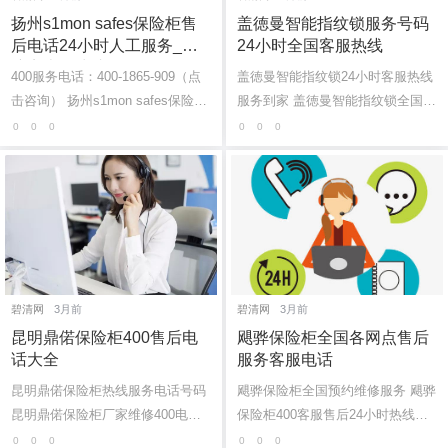
扬州s1mon safes保险柜售
盖徳曼智能指纹锁服务号码
后电话24小时人工服务_故
24小时全国客服热线
障点查询快速报修
400服务电话：400-1865-909（点
盖徳曼智能指纹锁24小时客服热线
击咨询） 扬州s1mon safes保险柜
服务到家 盖徳曼智能指纹锁全国各
全国官方客服受理中心 s1mon saf
24小时服务热线号码：(1)400-1865
0
0
0
0
0
0
es保险柜24小时厂家客服电话24小
-909 盖徳曼智能指纹锁全国售后电
时服务热...
话总...
碧清网
3月前
碧清网
3月前
昆明鼎偌保险柜400售后电
飓骅保险柜全国各网点售后
话大全
服务客服电话
昆明鼎偌保险柜热线服务电话号码
飓骅保险柜全国预约维修服务 飓骅
昆明鼎偌保险柜厂家维修400电
保险柜400客服售后24小时热线电
话：(1)400-1865-909 鼎偌保险柜
话：(1)400-1865-909（点击咨询）
0
0
0
0
0
0