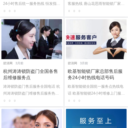
24小时售后统一服务热线 恒发指纹
客服热线 唐山花思雨智能锁厂家总
锁24小时厂家维修服务热线：(1)40
部售后24小时全国客服电话：400-
0
0
0
0
0
0
0-1865-909 恒发指纹锁售后24小时
1865-909 (温馨提示：即可...
电话...
碧清网
3月前
碧清网
3月前
杭州涛涛锁防盗门全国各售
欧基智能锁厂家总部售后服
后维修服务点
务24小时热线电话号码
涛涛锁防盗门售后服务全国电话 杭
欧基智能锁全国统一服务点热线电
州涛涛锁防盗门维修售后服务热线
话 欧基智能锁24小时维修上门服
电话：(1)400-1865-909（点击咨
务：400-1865-909 (温馨提示：即
0
0
0
0
0
0
询）（2）400-1865-909（点击咨
可拨打） 欧基智能锁售后电...
询） 涛...