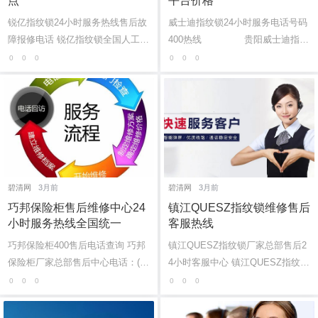
点
平台价格
锐亿指纹锁24小时服务热线售后故
威士迪指纹锁24小时服务电话号码
障报修电话 锐亿指纹锁全国人工售
400热线 贵阳威士迪指纹
后网点电查询：(1)400-1865-909
锁售后维修网点位置：(1)400...
0
0
0
0
0
0
（点击咨询）（2）400-1865-909
（点击咨...
碧清网
3月前
碧清网
3月前
巧邦保险柜售后维修中心24
镇江QUESZ指纹锁维修售后
小时服务热线全国统一
客服热线
巧邦保险柜400售后电话查询 巧邦
镇江QUESZ指纹锁厂家总部售后2
保险柜厂家总部售后中心电话：(1)
4小时客服中心 镇江QUESZ指纹锁
400-1865-909(2)400-1865-909 巧
全国售后客服中心：(1)400-1865-9
0
0
0
0
0
0
邦保险柜400-1865-909清洗服务
09 QUESZ指纹锁售后报修中心电
后，油烟...
话号码是多...