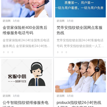
碧清网
3月前
碧清网
3月前
金管家保险柜400全国售后
梵帝安指纹锁全国网点客服
维修服务电话号码
热线
金管家保险柜24小时全国售后电话
梵帝安指纹锁全国24小时客服电话
服务网点 金管家保险柜24小时热线
号码 梵帝安指纹锁全国统一人工24
平台：(1)400-1865-909 金管家保
小时维修中心：(1)400-1865-909
0
0
0
0
0
0
险柜厂家总部售后维修上门电话24
（点击咨询）（2）400-1865-909
小时:(...
（点击咨...
碧清网
3月前
碧清网
3月前
公牛智能指纹锁维修服务电
probuck指纹锁24小时热线