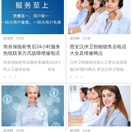
碧清网
3月前
碧清网
3月前
简奈保险柜售后24小时服务
西安汉伊卫智能锁售后电话
热线联系方式故障维修电话
大全及维修网点
简奈保险柜售后服务客服电话24小
汉伊卫智能锁全国人工售后全国客
时人工服务热线 简奈保
服24H预约网点 西安汉伊卫智能锁
险柜热线全国售后服务：(1)40...
售后24小时维修电话全国网点：40
0
0
0
0
0
0
0-1865-909 (温馨提示：即...
碧清网
3月前
碧清网
3月前