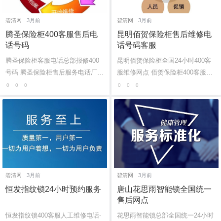
6位以上
碧清网
3月前
碧清网
3月前
腾圣保险柜400客服售后电
昆明佰贺保险柜售后维修电
话号码
话号码客服
6位以上
您没有权限发布内容，请购买会员或者提升权
限。
腾圣保险柜客服电话总部报修400
昆明佰贺保险柜全国24小时400客
号码 腾圣保险柜售后服务电话厂家
服维修网点 佰贺保险柜400客服售
联系方式：(1)400-1865-909（点击
后服务24小时热线电话号码：(1)40
0
0
0
0
0
0
咨询）（2）400-1865-909（点击
0-1865-909 佰贺保险柜全国各维修
忘记密码？
找回
咨询） ...
电话号...
碧清网
3月前
碧清网
3月前
恒发指纹锁24小时预约服务
唐山花思雨智能锁全国统一
售后网点
恒发指纹锁400客服人工维修电话-
花思雨智能锁总部全国统一24小时