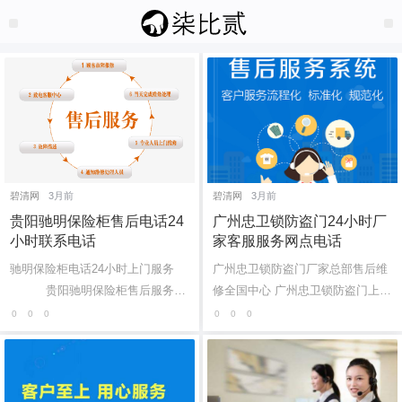
碧清网
3月前
碧清网
3月前
贵阳驰明保险柜售后电话24
广州忠卫锁防盗门24小时厂
小时联系电话
家客服服务网点电话
驰明保险柜电话24小时上门服务
广州忠卫锁防盗门厂家总部售后维
贵阳驰明保险柜售后服务电
修全国中心 广州忠卫锁防盗门上门
话全国：(1)400-1865-909(2...
修理电话号码：(1)400-1865-909
0
0
0
0
0
0
忠卫锁防盗门400客服售后全国服
务电话:...