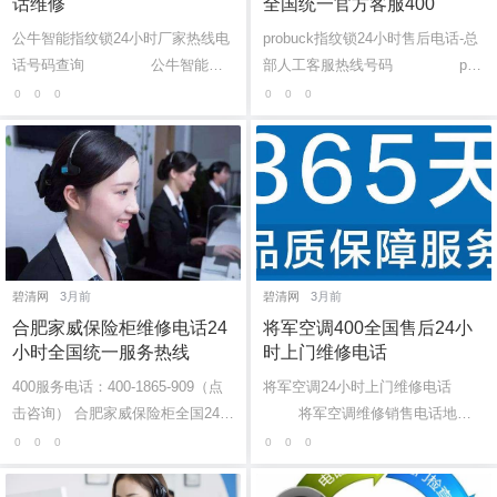
话维修
全国统一官方客服400
公牛智能指纹锁24小时厂家热线电
probuck指纹锁24小时售后电话-总
话号码查询 公牛智能指
部人工客服热线号码 pro
纹锁售后客服服务网点电话：(...
buck指纹锁售后维修咨询热线...
0
0
0
0
0
0
碧清网
3月前
碧清网
3月前
合肥家威保险柜维修电话24
将军空调400全国售后24小
小时全国统一服务热线
时上门维修电话
400服务电话：400-1865-909（点
将军空调24小时上门维修电话
击咨询） 合肥家威保险柜全国24小
将军空调维修销售电话地
时400热线 家威保险柜24小时全市
址：(1)400-1865-909(2)400-186...
0
0
0
0
0
0
报修热线号码 家威保险柜400全国
售后热...