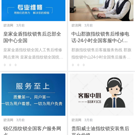
碧清网
3月前
碧清网
3月前
皇家金盾指纹锁售后总部全
中山郡旗指纹锁售后维修电
国中心全国
话-24小时全国客服中心/就
近上门
皇家金盾指纹锁全国人工售后维修
郡旗指纹锁售后客服服务热线 郡旗
网点查询 皇家金盾指纹锁全国统一
指纹锁中山24小时全国售后服务号
售后维修服务热线：(1)400-1865-9
码：(1)400-1865-909（点击咨询）
0
0
0
0
0
0
09 皇家金盾指纹锁维修师傅即时服
（2）400-1865-909（点击咨询）
务:(...
郡旗...
碧清网
3月前
碧清网
3月前
锐亿指纹锁全国客户服务网
贵阳威士迪指纹锁安装售后